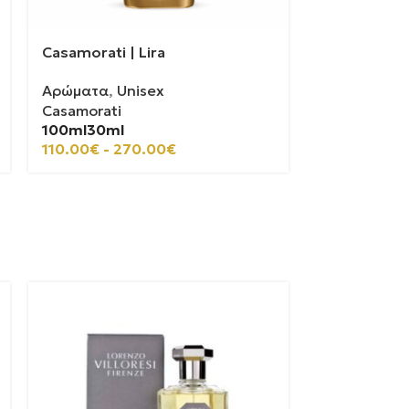
Casamorati | Lira
Αρώματα
,
Unisex
Casamorati
100ml
30ml
110.00
€
-
270.00
€