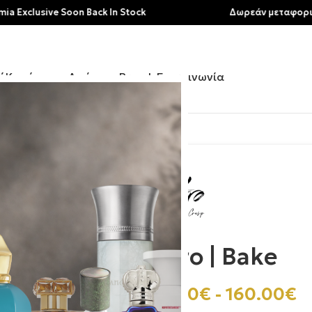
ive Soon Back In Stock
Δωρεάν μεταφορικά για αγ
ή
Κατάστημα
Αρώματα
Brands
Επικοινωνία
Akro | Bake
80.00
€
-
160.00
€