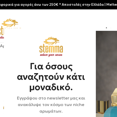
ια αγορές άνω των 250€ * Aποστολές στην Ελλάδα | Meltemia Exclus
Αρχικ
Αρχική σελίδα
/
Shop
/
Αρώματα
/
Unisex
/
Akro | Bake
Για όσους
αναζητούν κάτι
μοναδικό.
Εγγράψου στο newsletter μας και
ανακάλυψε τον κόσμο των niche
αρωμάτων.