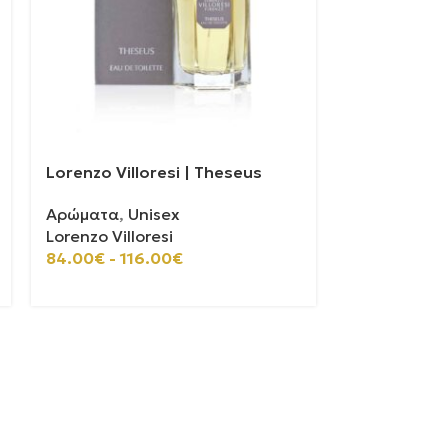
Lorenzo Villoresi | Theseus
Xerjoff | Ale
Αρώματα
,
Unisex
Αρώματα
,
U
Lorenzo Villoresi
Xerjoff
100ml
30ml
84.00
€
-
116.00
€
175.00
€
-
54