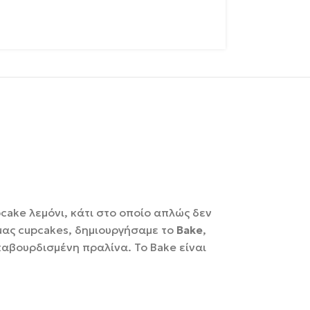
pcake λεμόνι, κάτι στο οποίο απλώς δεν
μας cupcakes, δημιουργήσαμε το
Bake
,
καβουρδισμένη πραλίνα. Το Bake είναι