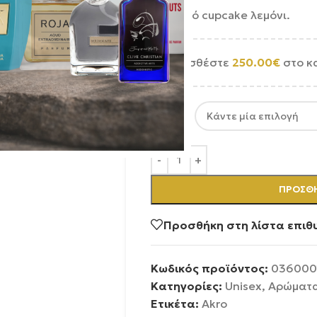
Εθιστικό cupcake λεμόνι.
Προσθέστε
250.00
€
στο κ
SIZE
ΠΡΟΣΘΉ
Προσθήκη στη λίστα επιθ
Κωδικός προϊόντος:
036000
Κατηγορίες:
Unisex
,
Αρώματ
Ετικέτα:
Akro