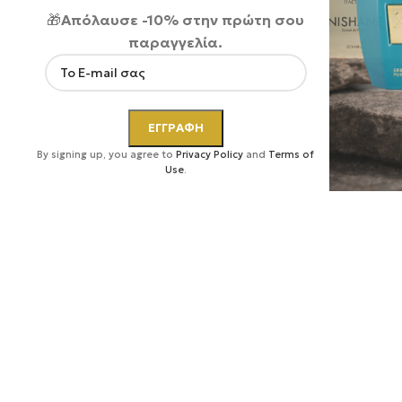
🎁
Απόλαυσε -10% στην πρώτη σου
παραγγελία.
Κάντε κλικ για μεγέθυνση
By signing up, you agree to
Privacy Policy
and
Terms of
Use
.