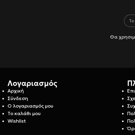
Θα χρησιμ
Λογαριασμός
Π
Αρχική
Επ
Σύνδεση
Σχε
Ο λογαριασμός μου
Συ
Το καλάθι μου
Πο
Wishlist
Πο
Όρ