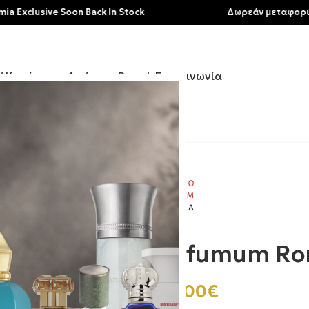
usive Soon Back In Stock
Δωρεάν μεταφορικά για 
ή
Κατάστημα
Αρώματα
Brands
Επικοινωνία
 Acqua Viva
Profumum Rom
250.00
€