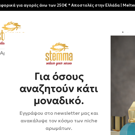
 για αγορές άνω των 250€ * Aποστολές στην Ελλάδα | Meltemia Excl
Αρχικ
Αρχική σελίδα
/
Shop
/
Αρώματα
/
Unisex
/
Profumum Roma |
Για όσους
αναζητούν κάτι
μοναδικό.
Εγγράψου στο newsletter μας και
ανακάλυψε τον κόσμο των niche
αρωμάτων.