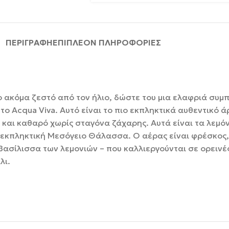
ΠΕΡΙΓΡΑΦΉ
ΕΠΙΠΛΈΟΝ ΠΛΗΡΟΦΟΡΊΕΣ
το ακόμα ζεστό από τον ήλιο, δώστε του μια ελαφριά συμ
ι το Acqua Viva. Αυτό είναι το πιο εκπληκτικά αυθεντικό 
ό και καθαρό χωρίς σταγόνα ζάχαρης. Αυτά είναι τα λεμό
 εκπληκτική Μεσόγειο Θάλασσα. Ο αέρας είναι φρέσκος, ο
 βασίλισσα των λεμονιών – που καλλιεργούνται σε ορεινές
λι.