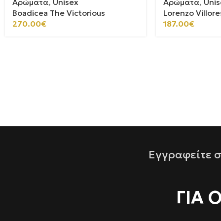
Αρώματα
,
Unisex
Αρώματα
,
Unis
Boadicea The Victorious
Lorenzo Villore
270.00
€
187.00
€
Εγγραφείτε σ
ΓΙΑ 