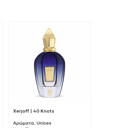
Xerjoff | 40 Knots
Casamorati 
Αρώματα
,
Unisex
Αρώματα
,
U