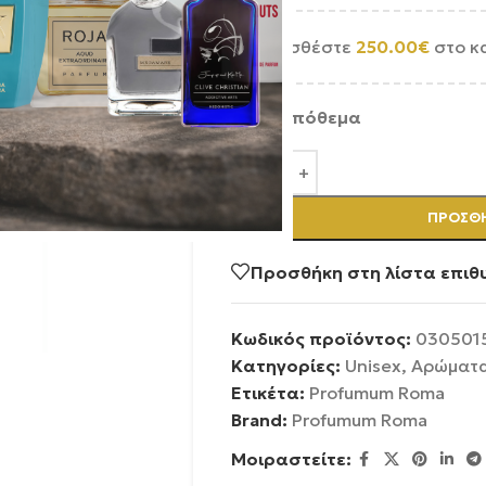
Προσθέστε
250.00
€
στο κ
Σε απόθεμα
ΠΡΟΣΘΉ
Προσθήκη στη λίστα επιθ
Κωδικός προϊόντος:
030501
Κατηγορίες:
Unisex
,
Αρώματ
Ετικέτα:
Profumum Roma
Brand:
Profumum Roma
Μοιραστείτε: