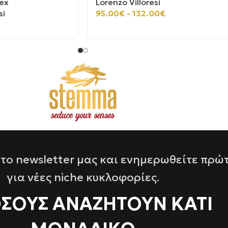
ex
Lorenzo Villoresi
si
95.00
€
-
132.00
€
το newsletter μας και ενημερωθείτε πρώ
για νέες niche κυκλοφορίες.
ΌΣΟΥΣ ΑΝΑΖΗΤΟΥΝ ΚΑΤΙ