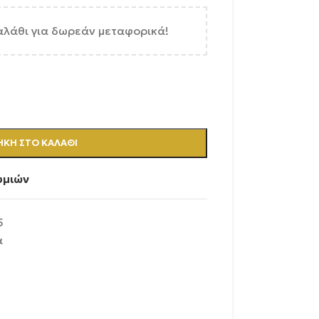
αλάθι για δωρεάν μεταφορικά!
ΚΗ ΣΤΟ ΚΑΛΆΘΙ
υμιών
5
α