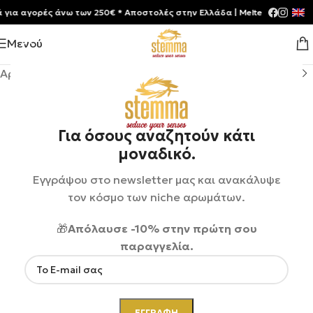
 αγορές άνω των 250€ * Aποστολές στην Ελλάδα | Meltemia Exclusive S
Μενού
Αρχική σελίδα
/
Shop
/
Αρώματα
/
Unisex
Για όσους αναζητούν κάτι
μοναδικό.
Εγγράψου στο newsletter μας και ανακάλυψε
τον κόσμο των niche αρωμάτων.
🎁
Απόλαυσε -10% στην πρώτη σου
παραγγελία.