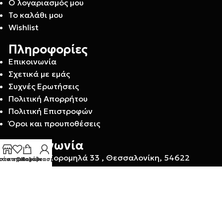
Ο λογαριασμός μου
Το καλάθι μου
Wishlist
Πληροφορίες
Επικοινωνία
Σχετικά με εμάς
Συχνές Ερωτήσεις
Πολιτική Απορρήτου
Πολιτική Επιστροφών
Όροι και προυποθέσεις
Επικοινωνία
Προξένου Κορομηλά 33 , Θεσσαλονίκη, 54622
τάστημα
στα επιθυμιών
Ο λογαριασμός μου
Καλάθι
Δείτε τα καταστήματά μας.
+30 2310 243147
Info@stemmacosmetics.gr
StemmaCosmetics
2025