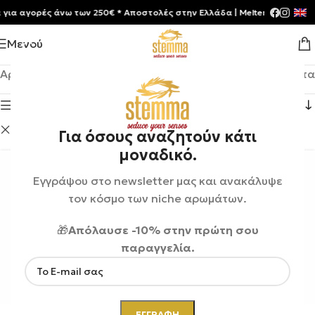
 αγορές άνω των 250€ * Aποστολές στην Ελλάδα | Meltemia Exclusive S
Μενού
Αρχική σελίδα
/
Shop
Βλέπετε 1–12 από 56 αποτελέσματα
Εμφάνιση πλευρικής μπάρας
Roja London
Εκκαθάριση φίλτρων
Για όσους αναζητούν κάτι
μοναδικό.
Εγγράψου στο newsletter μας και ανακάλυψε
τον κόσμο των niche αρωμάτων.
🎁
Απόλαυσε -10% στην πρώτη σου
παραγγελία.