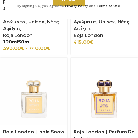
Roja London | Espresso
Roja London | Serenity
By signing up, you agree to
Privacy Policy
and
Terms of Use
.
Aoud
Blend
Αρώματα
,
Unisex
,
Νέες
Αρώματα
,
Unisex
,
Νέες
Αφίξεις
Αφίξεις
Roja London
Roja London
100ml
50ml
415.00
€
390.00
€
-
740.00
€
Roja London | Isola Snow
Roja London | Parfum De