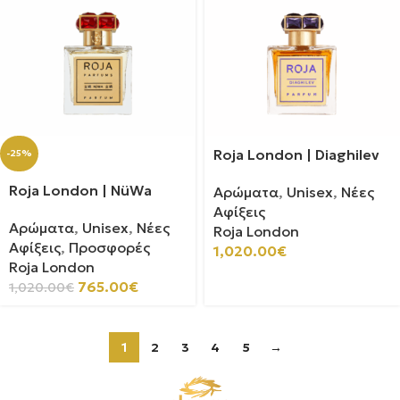
Roja London | Diaghilev
-25%
Roja London | NüWa
Αρώματα
,
Unisex
,
Νέες
Αφίξεις
Αρώματα
,
Unisex
,
Νέες
Roja London
Αφίξεις
,
Προσφορές
1,020.00
€
Roja London
765.00
€
1,020.00
€
1
2
3
4
5
→