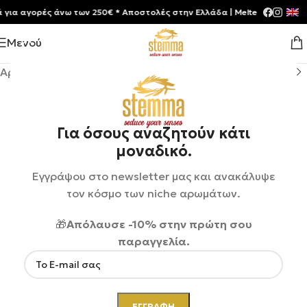
 αγορές άνω των 250€ * Aποστολές στην Ελλάδα | Meltemia Exclusive S
Μενού
Αρχική σελίδα
/
Shop
/
Αρώματα
/
Unisex
Για όσους αναζητούν κάτι
μοναδικό.
Εγγράψου στο newsletter μας και ανακάλυψε
τον κόσμο των niche αρωμάτων.
🎁
Απόλαυσε -10% στην πρώτη σου
παραγγελία.