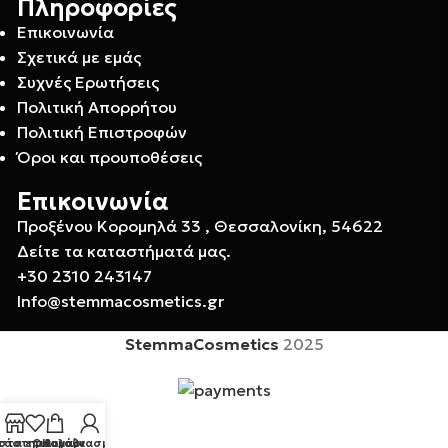
Πληροφορίες
Επικοινωνία
Σχετικά με εμάς
Συχνές Ερωτήσεις
Πολιτική Απορρήτου
Πολιτική Επιστροφών
Όροι και προυποθέσεις
Επικοινωνία
Προξένου Κορομηλά 33 , Θεσσαλονίκη, 54622
Δείτε τα καταστήματά μας.
+30 2310 243147
Info@stemmacosmetics.gr
StemmaCosmetics
2025
τάστημα
στα επιθυμιών
Ο λογαριασμός μου
Καλάθι