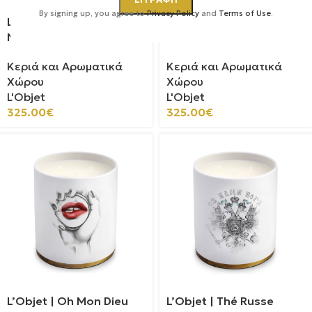
By signing up, you agree to
Privacy Policy
and
Terms of Use
.
L’Objet | Eau d’Égée
L’Objet | Jasmin d’Inde
No.3 Candle
No.6 Candle
Κεριά και Αρωματικά
Κεριά και Αρωματικά
Χώρου
Χώρου
L'Objet
L'Objet
325.00
€
325.00
€
L’Objet | Oh Mon Dieu
L’Objet | Thé Russe