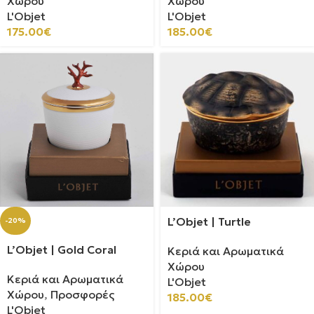
Χώρου
Χώρου
L'Objet
L'Objet
175.00
€
185.00
€
L’Objet | Turtle
-20%
L’Objet | Gold Coral
Κεριά και Αρωματικά
Χώρου
Κεριά και Αρωματικά
L'Objet
Χώρου
,
Προσφορές
185.00
€
L'Objet