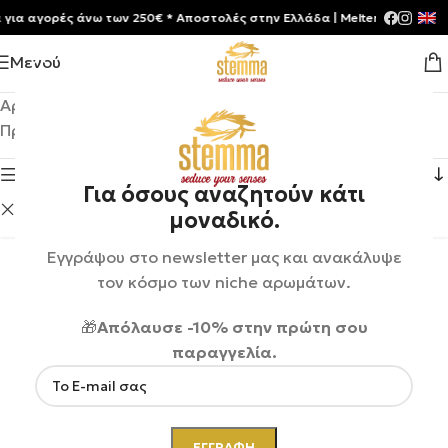
αγορές άνω των 250€ * Aποστολές στην Ελλάδα | Meltemia Exclusive So
Μενού
Αρχική σελίδα
/
Shop
Προβάλλονται όλα - 11 αποτελέσματα
Εμφάνιση πλευρικής μπάρας
Για όσους αναζητούν κάτι
L'Objet
Εκκαθάριση φίλτρων
μοναδικό.
Εγγράψου στο newsletter μας και ανακάλυψε
τον κόσμο των niche αρωμάτων.
🎁
Απόλαυσε -10% στην πρώτη σου
παραγγελία.