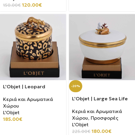
120.00
€
150.00
€
L’Objet | Leopard
-20%
L’Objet | Large Sea Life
Κεριά και Αρωματικά
Χώρου
Κεριά και Αρωματικά
L'Objet
Χώρου
,
Προσφορές
185.00
€
L'Objet
180.00
€
225.00
€