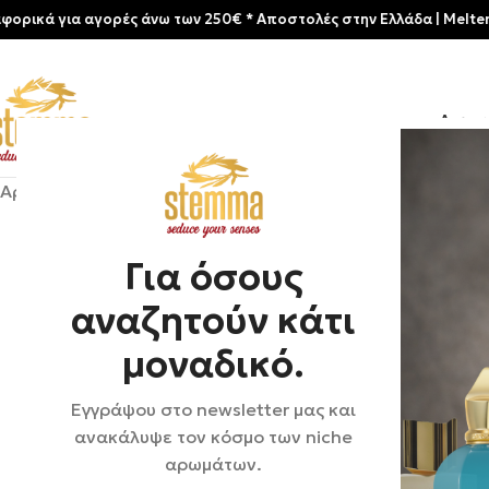
για αγορές άνω των 250€ * Aποστολές στην Ελλάδα | Meltemia Exclu
Αρχικ
Αρχική σελίδα
/
Shop
/
Αρώματα
/
Unisex
/
Lorenzo Villoresi
Για όσους
αναζητούν κάτι
μοναδικό.
Εγγράψου στο newsletter μας και
ανακάλυψε τον κόσμο των niche
αρωμάτων.