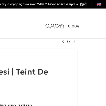
γορές άνω των 250€ * Aποστολές στην Ελλάδα | Meltemia Exclusive
|
0.00
€
si | Teint De
ησιακό, τέλειο.