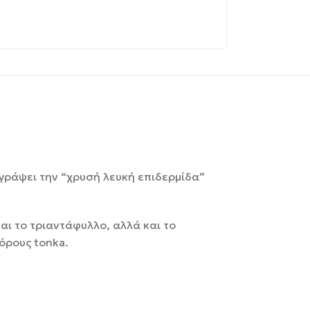
ιγράψει την “χρυσή λευκή επιδερμίδα”
αι το τριαντάφυλλο, αλλά και το
πόρους tonka.