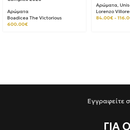
Αρώματα
,
Unis
Αρώματα
Lorenzo Villore
Boadicea The Victorious
84.00
€
-
116.0
600.00
€
Εγγραφείτε σ
ΓΙΑ 