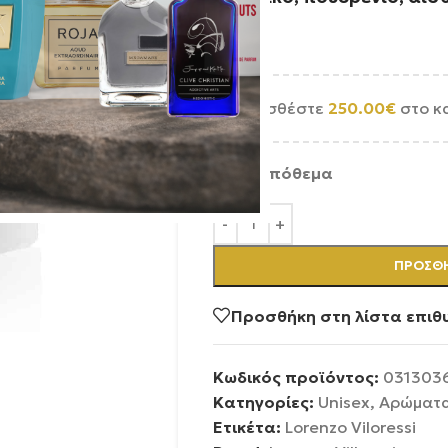
Προσθέστε
250.00
€
στο κ
Σε απόθεμα
ΠΡΟΣΘΉ
Προσθήκη στη λίστα επιθ
Κωδικός προϊόντος:
031303
Κατηγορίες:
Unisex
,
Αρώματ
Ετικέτα:
Lorenzo Viloressi