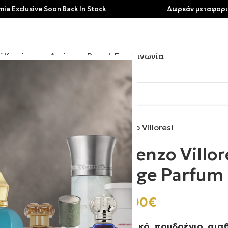
sive Soon Back In Stock
Δωρεάν μεταφορικά για α
ή
Κατάστημα
Αρώματα
Brands
Επικοινωνία
 | Teint De Neige Parfum
Lorenzo Villoresi
Lorenzo Villore
Neige Parfum
187.00
€
Ονειρικό, πουδρένιο, αισθ