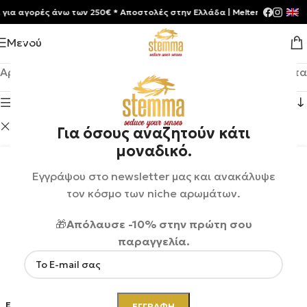
αγορές άνω των 250€ * Aποστολές στην Ελλάδα | Meltemia Exclusive Soo
Μενού
Αρχική σελίδα
/
Shop
Βλέπετε 1–12 από 17 αποτελέσματα
Εμφάνιση πλευρικής μπάρας
Widian
Εκκαθάριση φίλτρων
Για όσους αναζητούν κάτι
μοναδικό.
Εγγράψου στο newsletter μας και ανακάλυψε
τον κόσμο των niche αρωμάτων.
🎁
Απόλαυσε -10% στην πρώτη σου
παραγγελία.
ΕΞΑΝ