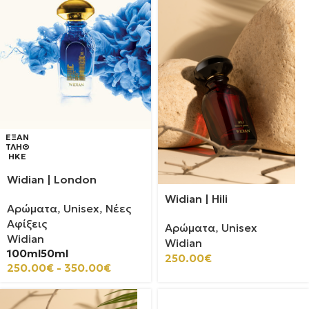
ΕΞΑΝ
ΤΛΉΘ
ΗΚΕ
Widian | London
Widian | Hili
Αρώματα
,
Unisex
,
Νέες
Αφίξεις
Αρώματα
,
Unisex
Widian
Widian
100ml
50ml
250.00
€
250.00
€
-
350.00
€