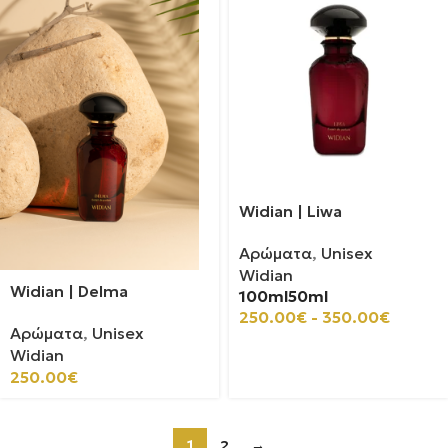
Widian | Liwa
Αρώματα
,
Unisex
Widian
Widian | Delma
100ml
50ml
250.00
€
-
350.00
€
Αρώματα
,
Unisex
Widian
250.00
€
1
2
→