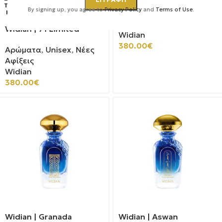
Widian | Luban
ΤΛΉΘ
By signing up, you agree to
Privacy Policy
and
Terms of Use
.
ΗΚΕ
Αρώματα
,
Unisex
Widian | 71 Limited
Widian
380.00
€
Αρώματα
,
Unisex
,
Νέες
Αφίξεις
Widian
380.00
€
Widian | Granada
Widian | Aswan