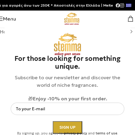
 αγορές άνω των 250€ * Aποστολές στην Ελλάδα | Meltemia Exclusive So
Menu
Home
/
Shop
/
Perfumes
/
Unisex
For those looking for something
unique.
Subscribe to our newsletter and discover the
world of niche fragrances.
🎁
Enjoy -10% on your first order.
By signing up, you agree to
privacy policy
and
terms of use
.