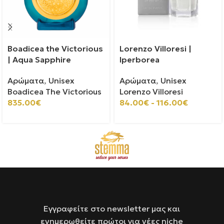
Boadicea the Victorious
Lorenzo Villoresi |
| Aqua Sapphire
Iperborea
Αρώματα
,
Unisex
Αρώματα
,
Unisex
Boadicea The Victorious
Lorenzo Villoresi
835.00
€
84.00
€
-
116.00
€
Εγγραφείτε στο newsletter μας και
ενημερωθείτε πρώτοι για νέες niche