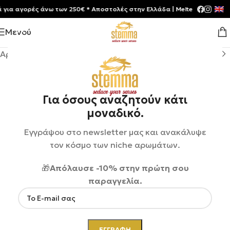
 αγορές άνω των 250€ * Aποστολές στην Ελλάδα | Meltemia Exclusive So
Μενού
Αρχική σελίδα
/
Shop
/
Αρώματα
/
Unisex
Για όσους αναζητούν κάτι
μοναδικό.
Εγγράψου στο newsletter μας και ανακάλυψε
τον κόσμο των niche αρωμάτων.
🎁
Απόλαυσε -10% στην πρώτη σου
παραγγελία.