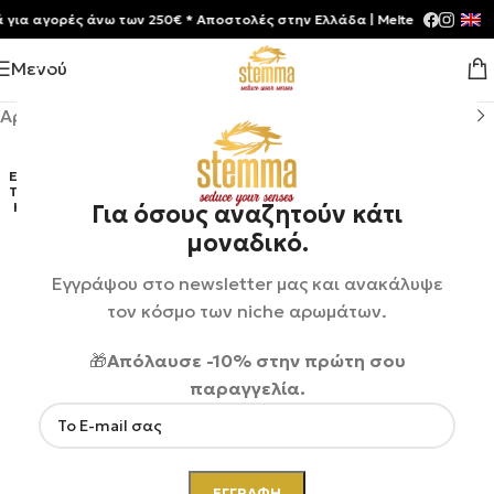
 αγορές άνω των 250€ * Aποστολές στην Ελλάδα | Meltemia Exclusive S
Μενού
Αρχική σελίδα
/
Shop
/
Αρώματα
/
Unisex
ΕΞΑΝ
ΤΛΉΘ
ΗΚΕ
Για όσους αναζητούν κάτι
μοναδικό.
Εγγράψου στο newsletter μας και ανακάλυψε
τον κόσμο των niche αρωμάτων.
🎁
Απόλαυσε -10% στην πρώτη σου
παραγγελία.