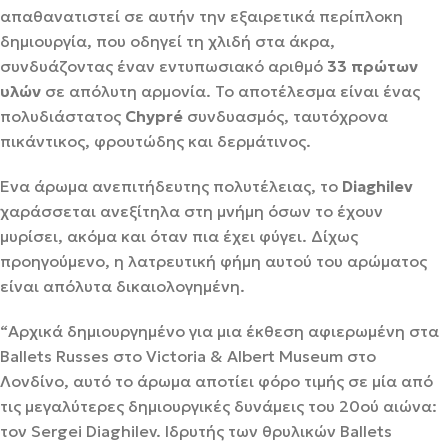
απαθανατιστεί σε αυτήν την εξαιρετικά περίπλοκη
δημιουργία, που οδηγεί τη χλιδή στα άκρα,
συνδυάζοντας έναν εντυπωσιακό αριθμό
33 πρώτων
υλών
σε απόλυτη αρμονία. Το αποτέλεσμα είναι ένας
πολυδιάστατος
Chypré
συνδυασμός, ταυτόχρονα
πικάντικος, φρουτώδης και δερμάτινος.
Ένα άρωμα ανεπιτήδευτης πολυτέλειας, το
Diaghilev
χαράσσεται ανεξίτηλα στη μνήμη όσων το έχουν
μυρίσει, ακόμα και όταν πια έχει φύγει. Δίχως
προηγούμενο, η λατρευτική φήμη αυτού του αρώματος
είναι απόλυτα δικαιολογημένη.
“Αρχικά δημιουργημένο για μια έκθεση αφιερωμένη στα
Ballets Russes στο Victoria & Albert Museum στο
Λονδίνο, αυτό το άρωμα αποτίει φόρο τιμής σε μία από
τις μεγαλύτερες δημιουργικές δυνάμεις του 20ού αιώνα:
τον Sergei Diaghilev. Ιδρυτής των θρυλικών Ballets