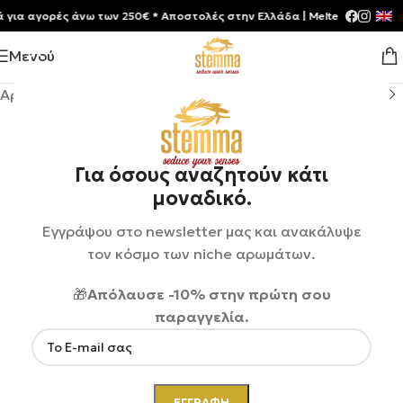
 αγορές άνω των 250€ * Aποστολές στην Ελλάδα | Meltemia Exclusive S
Μενού
Αρχική σελίδα
/
Shop
/
Αρώματα
/
Unisex
Για όσους αναζητούν κάτι
μοναδικό.
Εγγράψου στο newsletter μας και ανακάλυψε
τον κόσμο των niche αρωμάτων.
🎁
Απόλαυσε -10% στην πρώτη σου
παραγγελία.