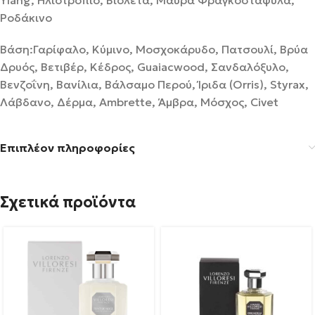
Ylang, Ηλιοτρόπιο, Βιολέτα, Μαύρα Φραγκοστάφυλα,
Ροδάκινο
Βάση:Γαρίφαλο, Κύμινο, Μοσχοκάρυδο, Πατσουλί, Βρύα
Δρυός, Βετιβέρ, Κέδρος, Guaiacwood, Σανδαλόξυλο,
Βενζοΐνη, Βανίλια, Βάλσαμο Περού, Ίριδα (Orris), Styrax,
Λάβδανο, Δέρμα, Ambrette, Άμβρα, Μόσχος, Civet
Επιπλέον πληροφορίες
Σχετικά προϊόντα