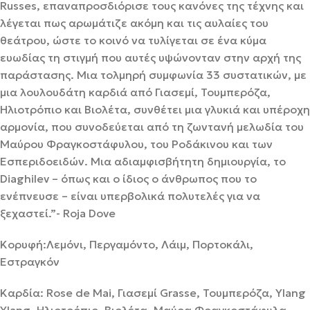
Russes, επαναπροσδιόρισε τους κανόνες της τέχνης και
λέγεται πως αρωμάτιζε ακόμη και τις αυλαίες του
θεάτρου, ώστε το κοινό να τυλίγεται σε ένα κύμα
ευωδίας τη στιγμή που αυτές υψώνονταν στην αρχή της
παράστασης. Μια τολμηρή συμφωνία 33 συστατικών, με
μια λουλουδάτη καρδιά από Γιασεμί, Τουμπερόζα,
Ηλιοτρόπιο και Βιολέτα, συνθέτει μια γλυκιά και υπέροχη
αρμονία, που συνοδεύεται από τη ζωντανή μελωδία του
Μαύρου Φραγκοστάφυλου, του Ροδάκινου και των
Εσπεριδοειδών. Μια αδιαμφισβήτητη δημιουργία, το
Diaghilev – όπως και ο ίδιος ο άνθρωπος που το
ενέπνευσε – είναι υπερβολικά πολυτελές για να
ξεχαστεί.”- Roja Dove
Κορυφή:Λεμόνι, Περγαμόντο, Λάιμ, Πορτοκάλι,
Εστραγκόν
Καρδία: Rose de Mai, Γιασεμί Grasse, Τουμπερόζα, Ylang