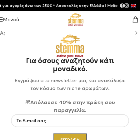
 αγορές άνω των 250€ * Aποστολές στην Ελλάδα | Meltemia Exclusive S
Μενού
Αρχική σελίδα
/
Shop
/
Αρώματα
/
Unisex
Για όσους αναζητούν κάτι
μοναδικό.
Εγγράψου στο newsletter μας και ανακάλυψε
τον κόσμο των niche αρωμάτων.
🎁
Απόλαυσε -10% στην πρώτη σου
παραγγελία.