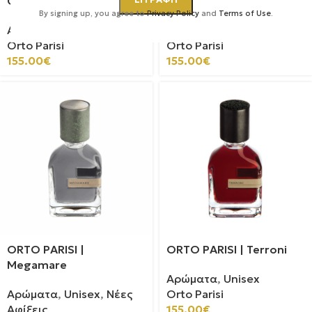
ORTO PARISI | Risvelium
ORTO PARISI | Cuoium
By signing up, you agree to
Privacy Policy
and
Terms of Use
.
Αρώματα
,
Unisex
Αρώματα
,
Unisex
Orto Parisi
Orto Parisi
155.00
€
155.00
€
ORTO PARISI |
ORTO PARISI | Terroni
Megamare
Αρώματα
,
Unisex
Αρώματα
,
Unisex
,
Νέες
Orto Parisi
Αφίξεις
155.00
€