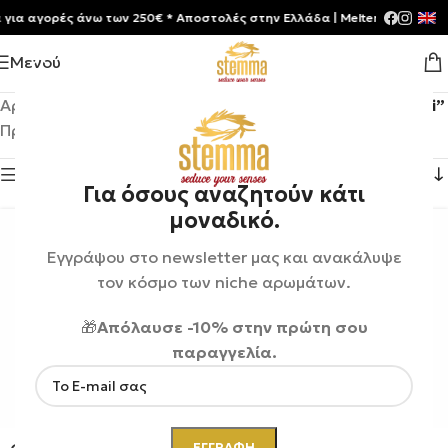
 αγορές άνω των 250€ * Aποστολές στην Ελλάδα | Meltemia Exclusive S
Μενού
Αρχική σελίδα
/
Shop
/
Προϊόντα με ετικέτα “Orto Parisi”
Προβάλλονται όλα - 10 αποτελέσματα
Εμφάνιση πλευρικής μπάρας
Για όσους αναζητούν κάτι
μοναδικό.
Εγγράψου στο newsletter μας και ανακάλυψε
τον κόσμο των niche αρωμάτων.
🎁
Απόλαυσε -10% στην πρώτη σου
παραγγελία.