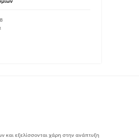
υμιών
8
x
των και εξελίσσονται χάρη στην ανάπτυξη