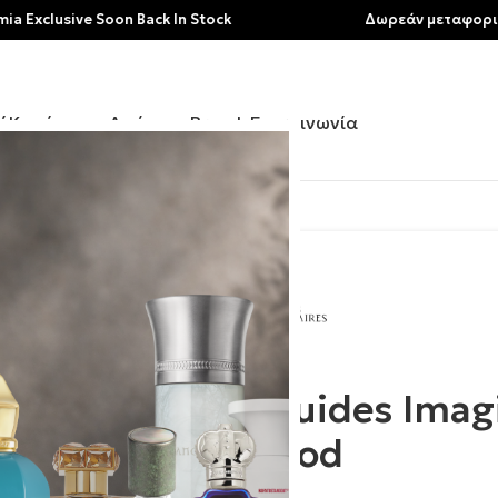
sive Soon Back In Stock
Δωρεάν μεταφορικά για αγ
ή
Κατάστημα
Αρώματα
Brands
Επικοινωνία
ires | Bloody Wood
Liquides Imagi
Wood