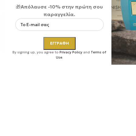
🎁
Απόλαυσε -10% στην πρώτη σου
παραγγελία.
Κάντε κλικ για μεγέθυνση
By signing up, you agree to
Privacy Policy
and
Terms of
Use
.