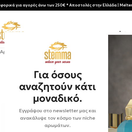
ια αγορές άνω των 250€ * Aποστολές στην Ελλάδα | Meltemia Exclu
Αρχικ
Αρχική σελίδα
/
Shop
/
Αρώματα
/
Unisex
/
Liquides Imagina
Για όσους
αναζητούν κάτι
μοναδικό.
Εγγράψου στο newsletter μας και
ανακάλυψε τον κόσμο των niche
αρωμάτων.