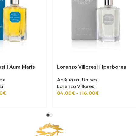
si | Aura Maris
Lorenzo Villoresi | Iperborea
ex
Αρώματα
,
Unisex
si
Lorenzo Villoresi
0
€
84.00
€
-
116.00
€