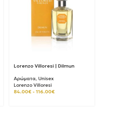
Lorenzo Villoresi | Dilmun
Xerjoff | M
Αρώματα
,
Unisex
Αρώματα
,
U
Lorenzo Villoresi
Xerjoff
100ml
50ml
84.00
€
-
116.00
€
180.00
€
-
2