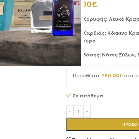
210.00
€
Νότες Κορυφής: Λευκό Κρασ
Νότες Καρδιάς: Κόκκινο Κρα
Βατόμουρο
Νότες Βάσης: Νότες Ξύλων, 
Προσθέστε
250.00
€
στο κ
Σε απόθεμα
ΠΡΟΣΘΉ