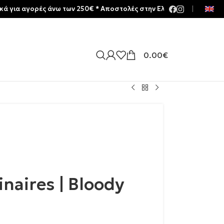
ορές άνω των 250€ * Aποστολές στην Ελλάδα | Meltemia Exclusive 
|
0.00
€
naires | Bloody