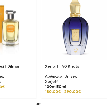
si | Dilmun
Xerjoff | 40 Knots
ex
Αρώματα
,
Unisex
si
Xerjoff
100ml
50ml
0
€
180.00
€
-
290.00
€