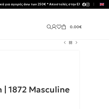
γορές άνω των 250€ * Aποστολές στην Ελλάδα | Meltemia Exclusive 
|
0.00
€
n | 1872 Masculine