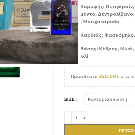
Νότες Κορυφής: Πετιγκραίν,
Περγαμόντο, Δεντρολίβανο,
Πιπέρι, Μοσχοκάρυδο
Νότες Καρδιάς: Φασκόμηλο, 
Νότες Βάσης: Κέδρος, Musk,
Πατσουλί
Προσθέστε
250.00
€
στο κ
SIZE
ΠΡΟΣΘΉ