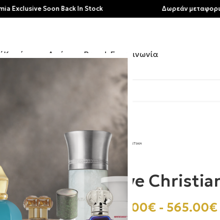
sive Soon Back In Stock
Δωρεάν μεταφορικά για α
ή
Κατάστημα
Αρώματα
Brands
Επικοινωνία
| 1872 Masculine
Clive Christia
360.00
€
-
565.00
€