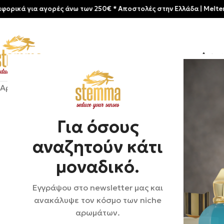
για αγορές άνω των 250€ * Aποστολές στην Ελλάδα | Meltemia Exclu
Αρχικ
Αρχική σελίδα
/
Shop
/
Αρώματα
/
Ανδρικά
/
Clive Christian 
Για όσους
αναζητούν κάτι
μοναδικό.
Εγγράψου στο newsletter μας και
ανακάλυψε τον κόσμο των niche
αρωμάτων.