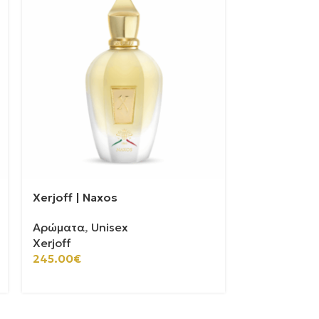
Xerjoff | Naxos
Xerjoff | Ale
Αρώματα
,
Unisex
Αρώματα
,
U
Xerjoff
Xerjoff
100ml
30ml
245.00
€
175.00
€
-
54