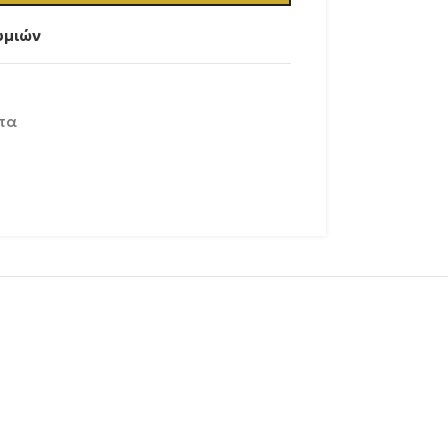
υμιών
τα