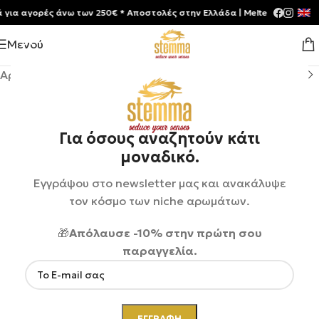
 αγορές άνω των 250€ * Aποστολές στην Ελλάδα | Meltemia Exclusive S
Μενού
Αρχική σελίδα
/
Shop
/
Αρώματα
/
Unisex
Για όσους αναζητούν κάτι
μοναδικό.
Εγγράψου στο newsletter μας και ανακάλυψε
τον κόσμο των niche αρωμάτων.
🎁
Απόλαυσε -10% στην πρώτη σου
παραγγελία.