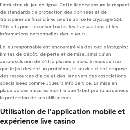
l’industrie du jeu en ligne. Cette licence assure le respect
de standards de protection des données et de
transparence financière. Le site utilise le cryptage SSL
256‑bits pour sécuriser toutes les transactions et les
informations personnelles des joueurs.
Le jeu responsable est encouragé via des outils intégrés :
limites de dépôt, de perte et de mise, ainsi qu’un
auto‑exclusion de 24 h à plusieurs mois. Si vous sentez
que le jeu devient un problème, le service client propose
des ressources d’aide et des liens vers des associations
spécialisées comme Joueurs Info Service. La mise en
place de ces mesures montre que 1xbet prend au sérieux
la protection de ses utilisateurs.
Utilisation de l’application mobile et
expérience live casino