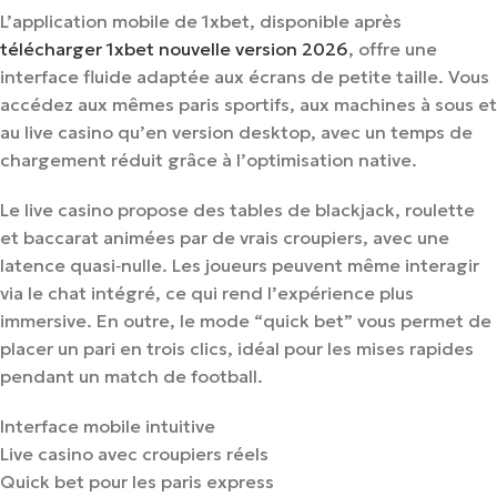
L’application mobile de 1xbet, disponible après
télécharger 1xbet nouvelle version 2026
, offre une
interface fluide adaptée aux écrans de petite taille. Vous
accédez aux mêmes paris sportifs, aux machines à sous et
au live casino qu’en version desktop, avec un temps de
chargement réduit grâce à l’optimisation native.
Le live casino propose des tables de blackjack, roulette
et baccarat animées par de vrais croupiers, avec une
latence quasi‑nulle. Les joueurs peuvent même interagir
via le chat intégré, ce qui rend l’expérience plus
immersive. En outre, le mode “quick bet” vous permet de
placer un pari en trois clics, idéal pour les mises rapides
pendant un match de football.
Interface mobile intuitive
Live casino avec croupiers réels
Quick bet pour les paris express