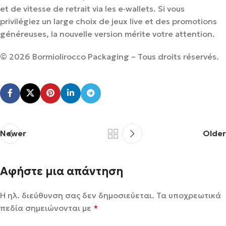
et de vitesse de retrait via les e‑wallets. Si vous
privilégiez un large choix de jeux live et des promotions
généreuses, la nouvelle version mérite votre attention.
© 2026 Bormiolirocco Packaging – Tous droits réservés.
Newer
Older
Αφήστε μια απάντηση
Η ηλ. διεύθυνση σας δεν δημοσιεύεται.
Τα υποχρεωτικά
πεδία σημειώνονται με
*