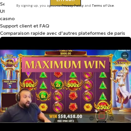
Sécurité, licence et jeu responsable
By signing up, you agree to
Privacy Policy
and
Terms of Use
.
Utilisation de l’application mobile et expérience live
casino
Support client et FAQ
Comparaison rapide avec d’autres plateformes de paris