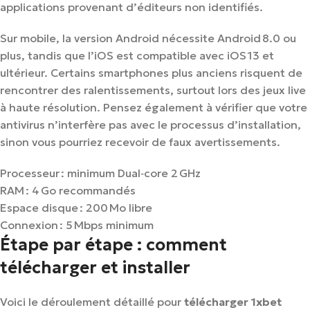
applications provenant d’éditeurs non identifiés.
Sur mobile, la version Android nécessite Android 8.0 ou
plus, tandis que l’iOS est compatible avec iOS 13 et
ultérieur. Certains smartphones plus anciens risquent de
rencontrer des ralentissements, surtout lors des jeux live
à haute résolution. Pensez également à vérifier que votre
antivirus n’interfère pas avec le processus d’installation,
sinon vous pourriez recevoir de faux avertissements.
Processeur : minimum Dual‑core 2 GHz
RAM : 4 Go recommandés
Espace disque : 200 Mo libre
Connexion : 5 Mbps minimum
Étape par étape : comment
télécharger et installer
Voici le déroulement détaillé pour
télécharger 1xbet