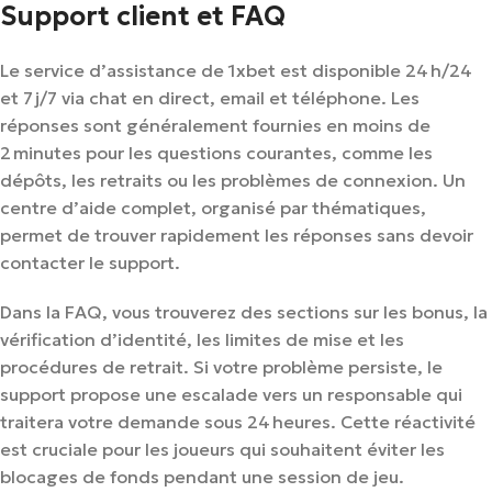
Support client et FAQ
Le service d’assistance de 1xbet est disponible 24 h/24
et 7 j/7 via chat en direct, email et téléphone. Les
réponses sont généralement fournies en moins de
2 minutes pour les questions courantes, comme les
dépôts, les retraits ou les problèmes de connexion. Un
centre d’aide complet, organisé par thématiques,
permet de trouver rapidement les réponses sans devoir
contacter le support.
Dans la FAQ, vous trouverez des sections sur les bonus, la
vérification d’identité, les limites de mise et les
procédures de retrait. Si votre problème persiste, le
support propose une escalade vers un responsable qui
traitera votre demande sous 24 heures. Cette réactivité
est cruciale pour les joueurs qui souhaitent éviter les
blocages de fonds pendant une session de jeu.