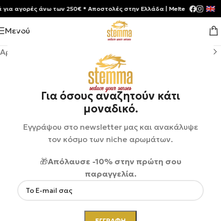
 αγορές άνω των 250€ * Aποστολές στην Ελλάδα | Meltemia Exclusive S
Μενού
Αρχική σελίδα
/
Shop
/
Αρώματα
/
Unisex
Για όσους αναζητούν κάτι
μοναδικό.
Εγγράψου στο newsletter μας και ανακάλυψε
τον κόσμο των niche αρωμάτων.
🎁
Απόλαυσε -10% στην πρώτη σου
παραγγελία.