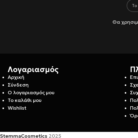
Θα χρησιμ
Λογαριασμός
Π
Αρχική
Επ
Σύνδεση
Σχε
Ο λογαριασμός μου
Συ
Το καλάθι μου
Πο
Wishlist
Πο
Όρ
StemmaCosmetics
2025