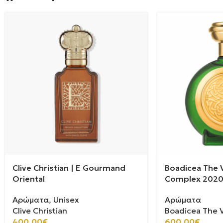
Clive Christian | E Gourmand
Boadicea The V
Oriental
Complex 202
Αρώματα
,
Unisex
Αρώματα
Clive Christian
Boadicea The V
400.00
€
600.00
€