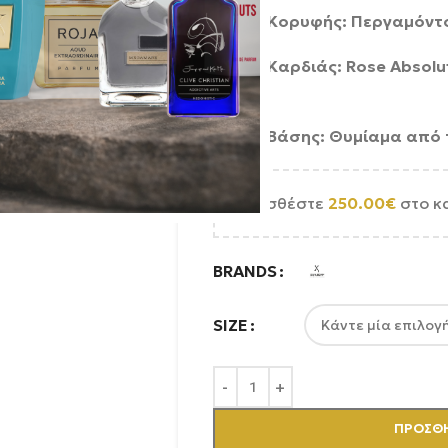
Νότες Κορυφής: Περγαμόντ
Νότες Καρδιάς: Rose Absolut
Ίριδας
Νότες Βάσης: Θυμίαμα από τ
Προσθέστε
250.00
€
στο κ
BRANDS
SIZE
ΠΡΟΣΘΉ