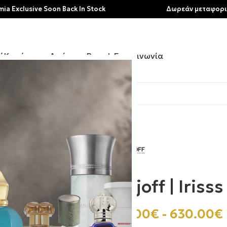
ive Soon Back In Stock
Δωρεάν μεταφορικά για αγ
ή
Κατάστημα
Αρώματα
Brands
Επικοινωνία
Xerjoff | Irisss
410.00
€
-
630.00
€