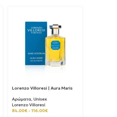
Lorenzo Villoresi | Aura Maris
Xerjoff | Al 
Αρώματα
,
Unisex
Αρώματα
,
U
Lorenzo Villoresi
Xerjoff
84.00
€
-
116.00
€
275.00
€