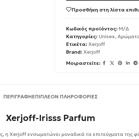
Προσθήκη στη λίστα επιθ
Κωδικός προϊόντος:
Μ/Δ
Κατηγορίες:
Unisex
,
Αρώματ
Ετικέτα:
Xerjoff
Brand:
Xerjoff
Μοιραστείτε:
ΠΕΡΙΓΡΑΦΉ
ΕΠΙΠΛΈΟΝ ΠΛΗΡΟΦΟΡΊΕΣ
Xerjoff-Irisss Parfum
γής, η Xerjoff ενσωματώνει μοναδικά τα επιτεύγματα της 