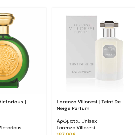
ictorious |
Lorenzo Villoresi | Teint De
0
Neige Parfum
Αρώματα
,
Unisex
ictorious
Lorenzo Villoresi
187.00
€