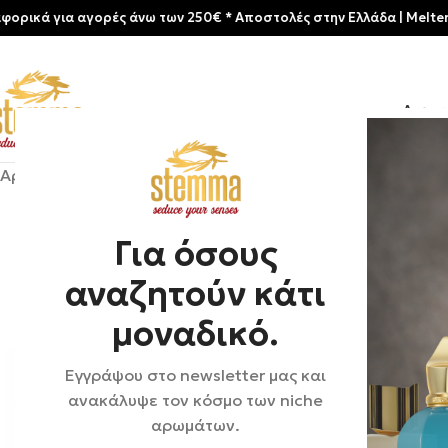
ια αγορές άνω των 250€ * Aποστολές στην Ελλάδα | Meltemia Exclus
Αρχικ
Αρχική σελίδα
/
Shop
/
Αρώματα
/
Unisex
/
Xerjoff | Irisss
Για όσους
αναζητούν κάτι
μοναδικό.
Εγγράψου στο newsletter μας και
ανακάλυψε τον κόσμο των niche
αρωμάτων.