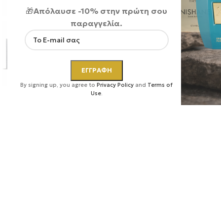
🎁
Απόλαυσε -10% στην πρώτη σου
παραγγελία.
Κάντε κλικ για μεγέθυνση
By signing up, you agree to
Privacy Policy
and
Terms of
Use
.