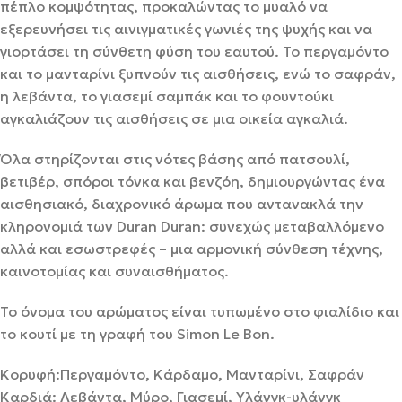
πέπλο κομψότητας, προκαλώντας το μυαλό να
εξερευνήσει τις αινιγματικές γωνιές της ψυχής και να
γιορτάσει τη σύνθετη φύση του εαυτού. Το περγαμόντο
και το μανταρίνι ξυπνούν τις αισθήσεις, ενώ το σαφράν,
η λεβάντα, το γιασεμί σαμπάκ και το φουντούκι
αγκαλιάζουν τις αισθήσεις σε μια οικεία αγκαλιά.
Όλα στηρίζονται στις νότες βάσης από πατσουλί,
βετιβέρ, σπόροι τόνκα και βενζόη, δημιουργώντας ένα
αισθησιακό, διαχρονικό άρωμα που αντανακλά την
κληρονομιά των Duran Duran: συνεχώς μεταβαλλόμενο
αλλά και εσωστρεφές – μια αρμονική σύνθεση τέχνης,
καινοτομίας και συναισθήματος.
Το όνομα του αρώματος είναι τυπωμένο στο φιαλίδιο και
το κουτί με τη γραφή του Simon Le Bon.
Κορυφή:Περγαμόντο, Κάρδαμο, Μανταρίνι, Σαφράν
Καρδιά: Λεβάντα, Μύρο, Γιασεμί, Υλάνγκ-υλάνγκ