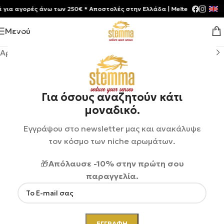
 αγορές άνω των 250€ * Aποστολές στην Ελλάδα | Meltemia Exclusive S
Μενού
Αρχική σελίδα
/
Shop
/
Αρώματα
/
Unisex
Για όσους αναζητούν κάτι
μοναδικό.
Εγγράψου στο newsletter μας και ανακάλυψε
τον κόσμο των niche αρωμάτων.
🎁
Απόλαυσε -10% στην πρώτη σου
παραγγελία.