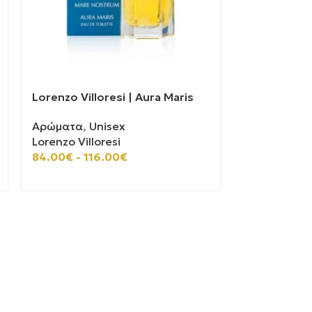
Lorenzo Villoresi | Aura Maris
Xerjoff | M
Αρώματα
,
Unisex
Αρώματα
,
U
Lorenzo Villoresi
Xerjoff
100ml
50ml
84.00
€
-
116.00
€
180.00
€
-
2