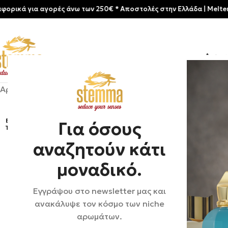
ια αγορές άνω των 250€ * Aποστολές στην Ελλάδα | Meltemia Exclu
Αρχικ
Αρχική σελίδα
/
Shop
/
Αρώματα
/
Unisex
/
Profumum Roma 
ΕΞΑΝ
Για όσους
ΤΛΉΘ
ΗΚΕ
αναζητούν κάτι
μοναδικό.
Εγγράψου στο newsletter μας και
ανακάλυψε τον κόσμο των niche
αρωμάτων.