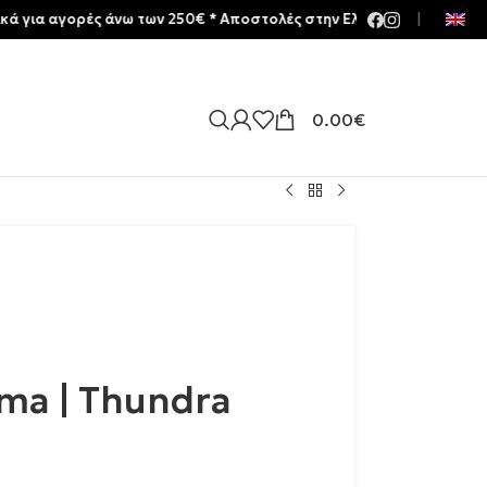
γορές άνω των 250€ * Aποστολές στην Ελλάδα | Meltemia Exclusive 
|
0.00
€
a | Thundra