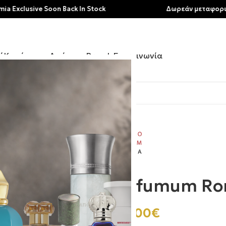
sive Soon Back In Stock
Δωρεάν μεταφορικά για α
ή
Κατάστημα
Αρώματα
Brands
Επικοινωνία
| Thundra
Profumum Rom
250.00
€