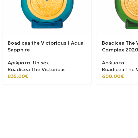
Boadicea the Victorious | Aqua
Boadicea The V
Sapphire
Complex 202
Αρώματα
,
Unisex
Αρώματα
Boadicea The Victorious
Boadicea The V
835.00
€
600.00
€