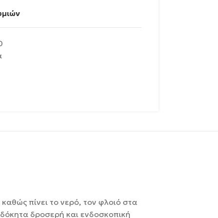
υμιών
0
α
καθώς πίνει το νερό, τον φλοιό στα
οσδόκητα δροσερή και ενδοσκοπική