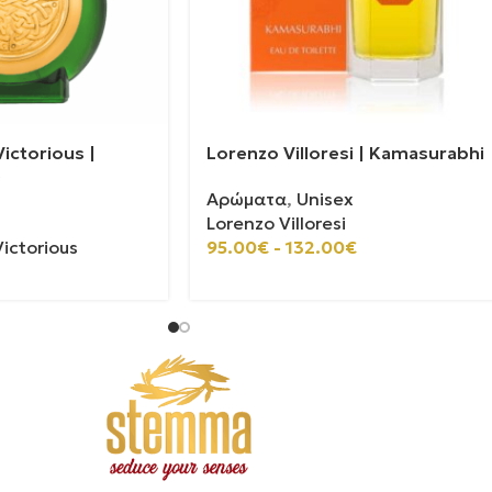
ictorious |
Lorenzo Villoresi | Kamasurabhi
0
Αρώματα
,
Unisex
Lorenzo Villoresi
ictorious
95.00
€
-
132.00
€