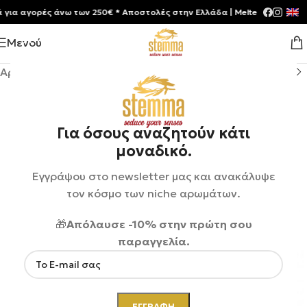
 αγορές άνω των 250€ * Aποστολές στην Ελλάδα | Meltemia Exclusive S
Μενού
Αρχική σελίδα
/
Shop
/
Αρώματα
/
Unisex
Για όσους αναζητούν κάτι
μοναδικό.
Εγγράψου στο newsletter μας και ανακάλυψε
τον κόσμο των niche αρωμάτων.
🎁
Απόλαυσε -10% στην πρώτη σου
παραγγελία.