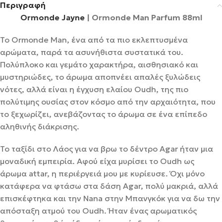
Περιγραφή
Ormonde Jayne
| Ormonde Man Parfum 88ml
Το Ormonde Man, ένα από τα πιο εκλεπτυσμένα
αρώματα, παρά τα ασυνήθιστα συστατικά του.
Πολύπλοκο και γεμάτο χαρακτήρα, αισθησιακό και
μυστηριώδες, το άρωμα αποπνέει απαλές ξυλώδεις
νότες, αλλά είναι η έγχυση ελαίου Oudh, της πιο
πολύτιμης ουσίας στον κόσμο από την αρχαιότητα, που
το ξεχωρίζει, ανεβάζοντας το άρωμα σε ένα επίπεδο
αληθινής διάκρισης.
Το ταξίδι στο Λάος για να βρω το δέντρο Agar ήταν μια
μοναδική εμπειρία. Αφού είχα μυρίσει το Oudh ως
άρωμα attar, η περιέργειά μου με κυρίευσε. Όχι μόνο
κατάφερα να φτάσω στα δάση Agar, πολύ μακριά, αλλά
επισκέφτηκα και την Nana στην Μπανγκόκ για να δω την
απόσταξη ατμού του Oudh. Ήταν ένας αρωματικός