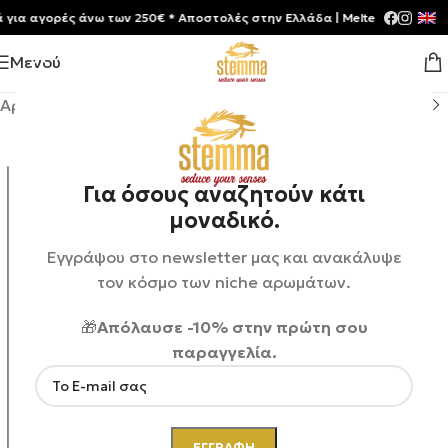
α αγορές άνω των 250€ * Aποστολές στην Ελλάδα | Meltemia Exclusive S
Μενού
Αρχική σελίδα
/
Shop
/
Αρώματα
/
Unisex
Για όσους αναζητούν κάτι
μοναδικό.
Εγγράψου στο newsletter μας και ανακάλυψε
τον κόσμο των niche αρωμάτων.
🎁
Απόλαυσε -10% στην πρώτη σου
παραγγελία.