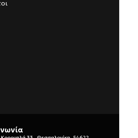
τοι
ινωνία
 Κορομηλά 33 , Θεσσαλονίκη, 54622