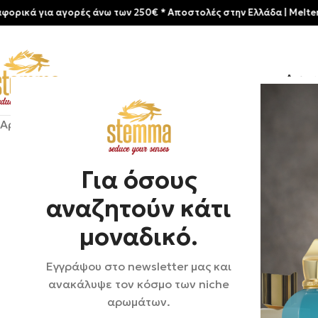
 για αγορές άνω των 250€ * Aποστολές στην Ελλάδα | Meltemia Excl
Αρχικ
Αρχική σελίδα
/
Shop
/
Αρώματα
/
Unisex
/
Ormonde Jayne |
Για όσους
αναζητούν κάτι
μοναδικό.
Εγγράψου στο newsletter μας και
ανακάλυψε τον κόσμο των niche
αρωμάτων.