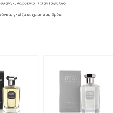
γκ-υλάνγκ, γαρδένια, τριαντάφυλλο
τόνκα, γκρίζο κεχριμπάρι, βρύα