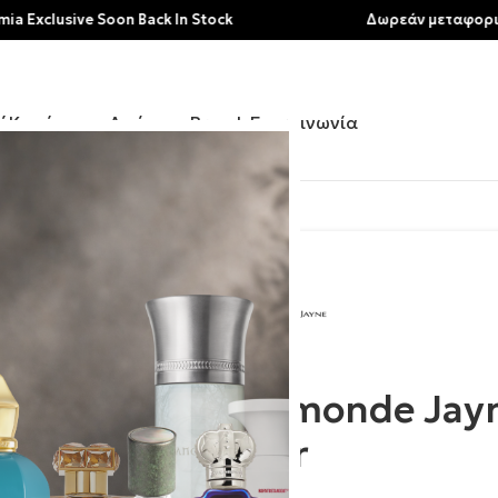
usive Soon Back In Stock
Δωρεάν μεταφορικά για 
ή
Κατάστημα
Αρώματα
Brands
Επικοινωνία
 Montabaco Flor
Ormonde Jayn
Flor