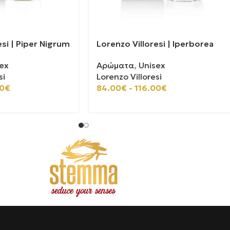
esi | Piper Nigrum
Lorenzo Villoresi | Iperborea
ex
Αρώματα
,
Unisex
si
Lorenzo Villoresi
0
€
84.00
€
-
116.00
€