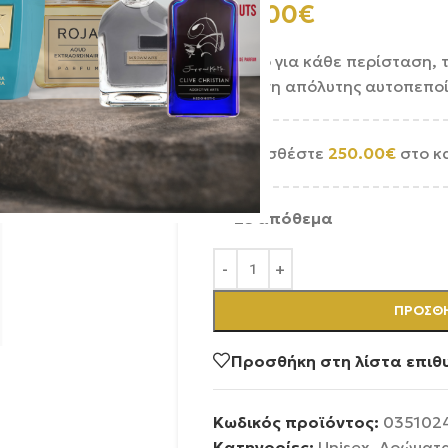
255.00
€
Ιδανικό για κάθε περίσταση, 
αίσθηση απόλυτης αυτοπεποί
Προσθέστε
250.00
€
στο κ
Σε απόθεμα
ΠΡΟΣΘΉ
Προσθήκη στη λίστα επιθ
Κωδικός προϊόντος:
035102
Κατηγορίες:
Unisex
,
Αρώματ