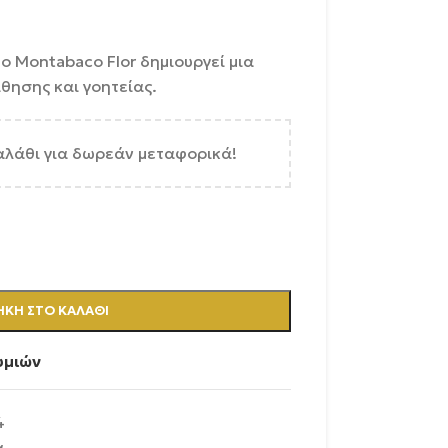
το Montabaco Flor δημιουργεί μια
θησης και γοητείας.
αλάθι για δωρεάν μεταφορικά!
ΚΗ ΣΤΟ ΚΑΛΆΘΙ
υμιών
4
α