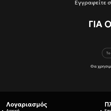
Εγγραφείτε σ
ΓΙΑ 
Θα χρησιμ
Λογαριασμός
Π
Αρχική
Επ