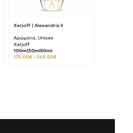
Xerjoff | Alexandria II
Casamorati 
Αρώματα
,
Unisex
Αρώματα
,
U
Xerjoff
Casamorati
100ml
30ml
50ml
100ml
30ml
175.00
€
-
545.00
€
110.00
€
-
2