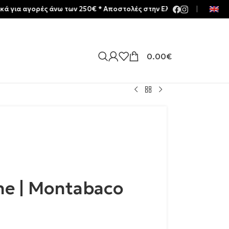
αγορές άνω των 250€ * Aποστολές στην Ελλάδα | Meltemia Exclusiv
|
0.00
€
e | Montabaco