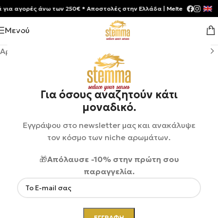
 αγορές άνω των 250€ * Aποστολές στην Ελλάδα | Meltemia Exclusive S
Μενού
Αρχική σελίδα
/
Shop
/
Αρώματα
/
Unisex
Για όσους αναζητούν κάτι
μοναδικό.
Εγγράψου στο newsletter μας και ανακάλυψε
τον κόσμο των niche αρωμάτων.
🎁
Απόλαυσε -10% στην πρώτη σου
παραγγελία.