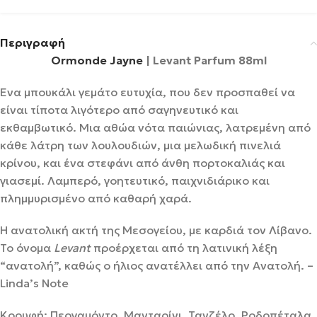
Περιγραφή
Ormonde Jayne
| Levant Parfum 88ml
Ένα μπουκάλι γεμάτο ευτυχία, που δεν προσπαθεί να
είναι τίποτα λιγότερο από σαγηνευτικό και
εκθαμβωτικό. Μια αθώα νότα παιώνιας, λατρεμένη από
κάθε λάτρη των λουλουδιών, μια μελωδική πινελιά
κρίνου, και ένα στεφάνι από άνθη πορτοκαλιάς και
γιασεμί. Λαμπερό, γοητευτικό, παιχνιδιάρικο και
πλημμυρισμένο από καθαρή χαρά.
Η ανατολική ακτή της Μεσογείου, με καρδιά τον Λίβανο.
Το όνομα
Levant
προέρχεται από τη λατινική λέξη
“ανατολή”, καθώς ο ήλιος ανατέλλει από την Ανατολή. –
Linda’s Note
Κορυφή: Περγαμόντο, Μανταρίνι, Τανζέλο, Ροδοπέταλα