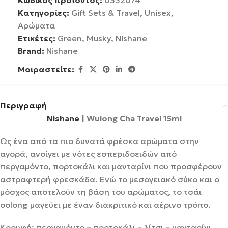
Κατηγορίες:
Gift Sets & Travel
,
Unisex
,
Αρώματα
Ετικέτες:
Green
,
Musky
,
Nishane
Brand:
Nishane
Μοιραστείτε:
Περιγραφή
Nishane
| Wulong Cha Travel 15ml
Ως ένα από τα πιο δυνατά φρέσκα αρώματα στην
αγορά, ανοίγει με νότες εσπεριδοειδών από
περγαμόντο, πορτοκάλι και μανταρίνι που προσφέρουν
αστραφτερή φρεσκάδα. Ενώ το μεσογειακό σύκο και ο
μόσχος αποτελούν τη βάση του αρώματος, το τσάι
oolong μαγεύει με έναν διακριτικό και αέρινο τρόπο.
Κορυφή: περγαμόντο – πορτοκάλι – λίτσι – μανταρίνι