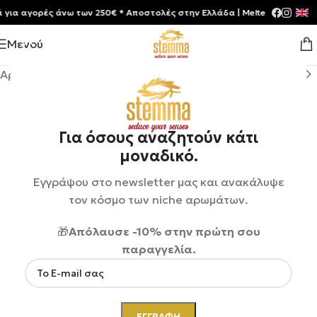
 αγορές άνω των 250€ * Aποστολές στην Ελλάδα | Meltemia Exclusive S
Μενού
Αρχική σελίδα
/
Shop
/
Αρώματα
/
Unisex
Για όσους αναζητούν κάτι
μοναδικό.
Εγγράψου στο newsletter μας και ανακάλυψε
τον κόσμο των niche αρωμάτων.
🎁
Απόλαυσε -10% στην πρώτη σου
παραγγελία.