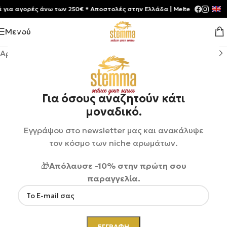
 αγορές άνω των 250€ * Aποστολές στην Ελλάδα | Meltemia Exclusive S
Μενού
Αρχική σελίδα
/
Shop
/
Αρώματα
/
Unisex
Για όσους αναζητούν κάτι
μοναδικό.
Εγγράψου στο newsletter μας και ανακάλυψε
τον κόσμο των niche αρωμάτων.
🎁
Απόλαυσε -10% στην πρώτη σου
παραγγελία.