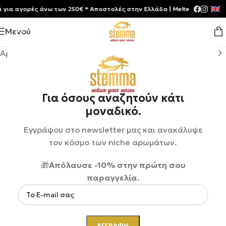
 αγορές άνω των 250€ * Aποστολές στην Ελλάδα | Meltemia Exclusive S
Μενού
Αρχική σελίδα
/
Shop
/
Αρώματα
/
Unisex
Για όσους αναζητούν κάτι
μοναδικό.
Εγγράψου στο newsletter μας και ανακάλυψε
τον κόσμο των niche αρωμάτων.
🎁
Απόλαυσε -10% στην πρώτη σου
παραγγελία.