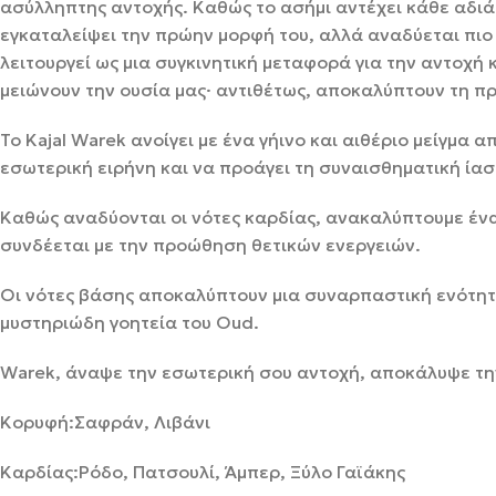
ασύλληπτης αντοχής. Καθώς το ασήμι αντέχει κάθε αδιάκ
εγκαταλείψει την πρώην μορφή του, αλλά αναδύεται πι
λειτουργεί ως μια συγκινητική μεταφορά για την αντοχή κ
μειώνουν την ουσία μας· αντιθέτως, αποκαλύπτουν τη π
Το Kajal Warek ανοίγει με ένα γήινο και αιθέριο μείγμα α
εσωτερική ειρήνη και να προάγει τη συναισθηματική ίασ
Καθώς αναδύονται οι νότες καρδίας, ανακαλύπτουμε ένα
συνδέεται με την προώθηση θετικών ενεργειών.
Οι νότες βάσης αποκαλύπτουν μια συναρπαστική ενότητα
μυστηριώδη γοητεία του Oud.
Warek, άναψε την εσωτερική σου αντοχή, αποκάλυψε τη
Κορυφή:Σαφράν, Λιβάνι
Καρδίας:Ρόδο, Πατσουλί, Άμπερ, Ξύλο Γαϊάκης