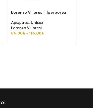
Lorenzo Villoresi | Iperborea
Lorenzo Vill
Αρώματα
,
Unisex
Αρώματα
,
U
Lorenzo Villoresi
Lorenzo Vill
84.00
€
-
116.00
€
84.00
€
-
11
τοι