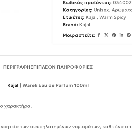
Κωδικός προϊόντος:
034002
Κατηγορίες:
Unisex
,
Αρώματ
Ετικέτες:
Kajal
,
Warm Spicy
Brand:
Kajal
Μοιραστείτε:
ΠΕΡΙΓΡΑΦΉ
ΕΠΙΠΛΈΟΝ ΠΛΗΡΟΦΟΡΊΕΣ
Kajal
| Warek Eau de Parfum 100ml
μο χαρακτήρα,
η γοητεία των σφυρηλατημένων νομισμάτων, κάθε ένα απ