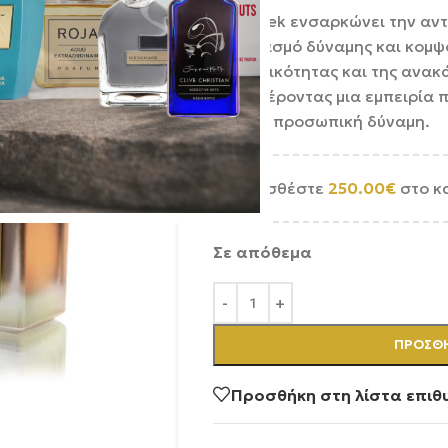
Το Warek ενσαρκώνει την αντ
συνδυασμό δύναμης και κομψό
ανθεκτικότητας και της ανακ
προσφέροντας μια εμπειρία π
και την προσωπική δύναμη.
Προσθέστε
250.00
€
στο κ
Σε απόθεμα
ΠΡΟΣΘΉ
Προσθήκη στη λίστα επιθ