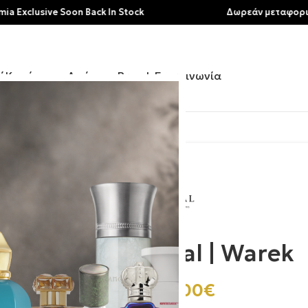
ive Soon Back In Stock
Δωρεάν μεταφορικά για αγ
ή
Κατάστημα
Αρώματα
Brands
Επικοινωνία
Kajal | Warek
210.00
€