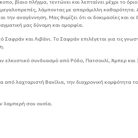
οπο, βίαιο πλήγμα, τεντώνει και λεπταίνει μέχρι το όρι
ο μεγαλοπρεπές, λάμποντας με απαράμιλλη καθαρότητα. 
αι την αναγέννηση. Μας θυμίζει ότι οι δοκιμασίες και οι
ραγματική μας δύναμη και ομορφία.
πό Σαφράν και Λιβάνι. Το Σαφράν επιλέγεται για τις γνωστ
η.
ν ελκυστικό συνδυασμό από Ρόδο, Πατσουλί, Άμπερ και 
 από λαχταριστή Βανίλια, την διαχρονική κομψότητα το
ν λαμπερή σου ουσία.