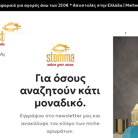
ια αγορές άνω των 250€ * Aποστολές στην Ελλάδα | Meltemia Exclus
Αρχικ
Αρχική σελίδα
/
Shop
/
Αρώματα
/
Unisex
/
Kajal | Warek
Για όσους
αναζητούν κάτι
μοναδικό.
Εγγράψου στο newsletter μας και
ανακάλυψε τον κόσμο των niche
αρωμάτων.