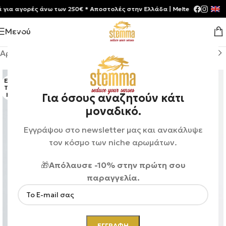
 αγορές άνω των 250€ * Aποστολές στην Ελλάδα | Meltemia Exclusive S
Μενού
Αρχική σελίδα
/
Shop
/
Αρώματα
/
Unisex
ΕΞΑΝ
ΤΛΉΘ
ΗΚΕ
Για όσους αναζητούν κάτι
μοναδικό.
Εγγράψου στο newsletter μας και ανακάλυψε
τον κόσμο των niche αρωμάτων.
🎁
Απόλαυσε -10% στην πρώτη σου
παραγγελία.