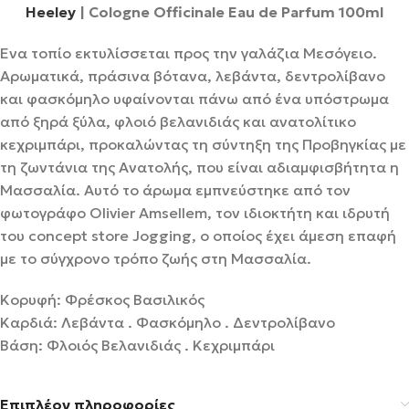
Heeley
| Cologne Officinale Eau de Parfum 100ml
Ένα τοπίο εκτυλίσσεται προς την γαλάζια Μεσόγειο.
Αρωματικά, πράσινα βότανα, λεβάντα, δεντρολίβανο
και φασκόμηλο υφαίνονται πάνω από ένα υπόστρωμα
από ξηρά ξύλα, φλοιό βελανιδιάς και ανατολίτικο
κεχριμπάρι, προκαλώντας τη σύντηξη της Προβηγκίας με
τη ζωντάνια της Ανατολής, που είναι αδιαμφισβήτητα η
Μασσαλία. Αυτό το άρωμα εμπνεύστηκε από τον
φωτογράφο Olivier Amsellem, τον ιδιοκτήτη και ιδρυτή
του concept store Jogging, ο οποίος έχει άμεση επαφή
με το σύγχρονο τρόπο ζωής στη Μασσαλία.
Κορυφή: Φρέσκος Βασιλικός
Καρδιά: Λεβάντα . Φασκόμηλο . Δεντρολίβανο
Βάση: Φλοιός Βελανιδιάς . Κεχριμπάρι
Επιπλέον πληροφορίες