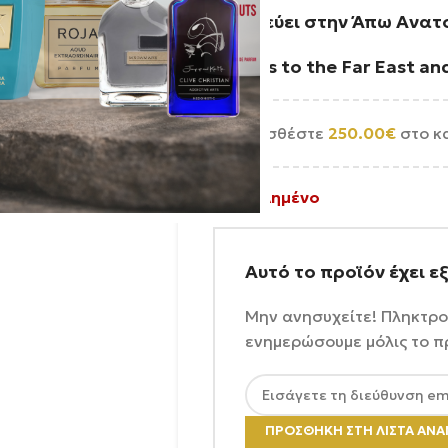
Ταξιδεύει στην Άπω Ανατ
Travels to the Far East a
Προσθέστε
250.00
€
στο κ
Εξαντλημένο
Αυτό το προϊόν έχει ε
Μην ανησυχείτε! Πληκτρο
ενημερώσουμε μόλις το π
ΠΡΟΣΘΉΚΗ ΣΤΗ ΛΊΣΤΑ ΑΝ