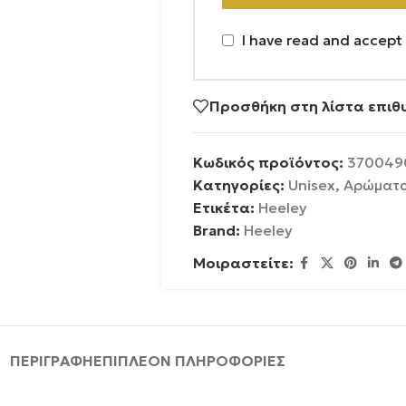
I have read and accept
Προσθήκη στη λίστα επιθ
Κωδικός προϊόντος:
370049
Κατηγορίες:
Unisex
,
Αρώματ
Ετικέτα:
Heeley
Brand:
Heeley
Μοιραστείτε:
ΠΕΡΙΓΡΑΦΉ
ΕΠΙΠΛΈΟΝ ΠΛΗΡΟΦΟΡΊΕΣ