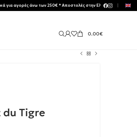
γορές άνω των 250€ * Aποστολές στην Ελλάδα | Meltemia Exclusive 
|
0.00
€
t du Tigre