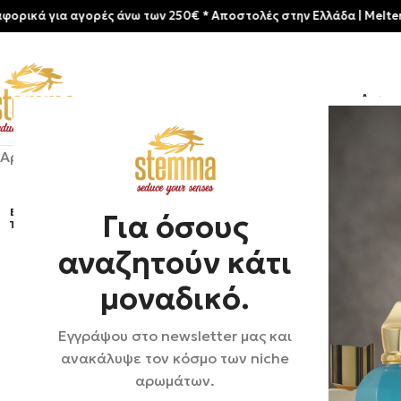
για αγορές άνω των 250€ * Aποστολές στην Ελλάδα | Meltemia Exclu
Αρχικ
Αρχική σελίδα
/
Shop
/
Αρώματα
/
Unisex
/
Heeley | Esprit du
ΕΞΑΝ
Για όσους
ΤΛΉΘ
ΗΚΕ
αναζητούν κάτι
μοναδικό.
Εγγράψου στο newsletter μας και
ανακάλυψε τον κόσμο των niche
αρωμάτων.