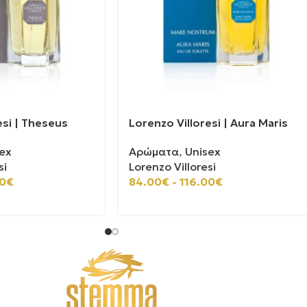
esi | Theseus
Lorenzo Villoresi | Aura Maris
ex
Αρώματα
,
Unisex
si
Lorenzo Villoresi
0
€
84.00
€
-
116.00
€