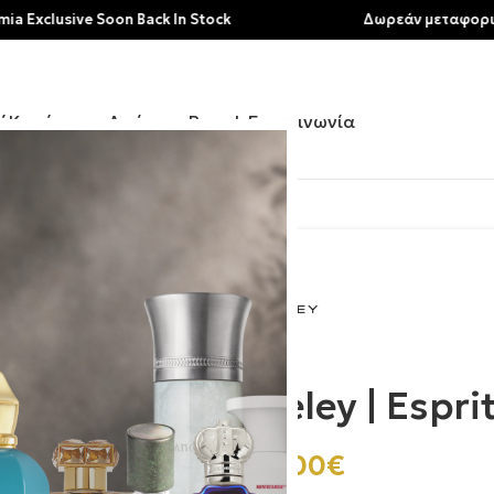
sive Soon Back In Stock
Δωρεάν μεταφορικά για α
ή
Κατάστημα
Αρώματα
Brands
Επικοινωνία
 Tigre
Heeley | Espri
145.00
€