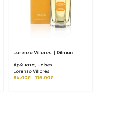
Lorenzo Villoresi | Dilmun
Casamorati 
Αρώματα
,
Unisex
Αρώματα
,
U
Lorenzo Villoresi
Casamorati
100ml
30ml
84.00
€
-
116.00
€
110.00
€
-
2