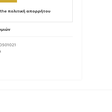
 the
πολιτική απορρήτου
υμιών
0501021
α