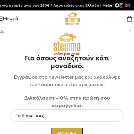
 αγορές άνω των 250€ * Aποστολές στην Ελλάδα | Meltemia Exclusive S
Μενού
Αρχική σελίδα
/
Shop
/
Αρώματα
/
Unisex
Για όσους αναζητούν κάτι
μοναδικό.
Εγγράψου στο newsletter μας και ανακάλυψε
τον κόσμο των niche αρωμάτων.
🎁
Απόλαυσε -10% στην πρώτη σου
παραγγελία.