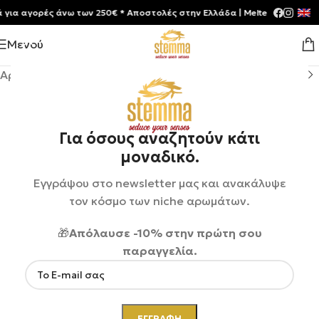
 αγορές άνω των 250€ * Aποστολές στην Ελλάδα | Meltemia Exclusive S
Μενού
Αρχική σελίδα
/
Shop
/
Αρώματα
/
Unisex
Για όσους αναζητούν κάτι
μοναδικό.
Εγγράψου στο newsletter μας και ανακάλυψε
τον κόσμο των niche αρωμάτων.
🎁
Απόλαυσε -10% στην πρώτη σου
παραγγελία.