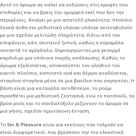
Αυτό το άρωμα σε καλεί να ενδώσεις στις κρυφές σου
επιθυμίες και να βρεις την ομορφιά εκεί που δεν την
περιμένεις. Ανοίγει με μια απατηλή γλυκύτητα: πλούσια
λευκά άνθη και μεθυστικό υλάνγκ-υλάνγκ ακτινοβολούν
με μια σχεδόν μελιτώδη πληρότητα. Κάτω από την
επιφάνεια, κάτι σκοτεινό ξυπνά, καθώς η καραμέλα
συναντά το αμύγδαλο, δημιουργώντας μια γκουρμέ
καρδιά με μια υπόνοια πικρής απόλαυσης. Καθώς το
άρωμα εξελίσσεται, αποκαλύπτει τον αληθινό του
εαυτό: πλούσιο, καπνιστό oud και δέρμα αναδύονται,
σταγόνα-σταγόνα μέσα σε μια βανίλια που σαγηνεύει. Η
βάση είναι μια καταιγίδα αντιθέσεων, το ρούμι
προσθέτει μια μεθυστική ζεστασιά, ενώ το πατσουλί, τα
βρύα ρυός και το σανδαλόξυλο ριζώνουν το άρωμα σε
μια γήινη, σχεδόν πρωτόγονη ένταση.
Το
Sin & Pleasure
είναι για εκείνους που τολμούν να
είναι διαφορετικοί, που βρίσκουν την πιο ελκυστική