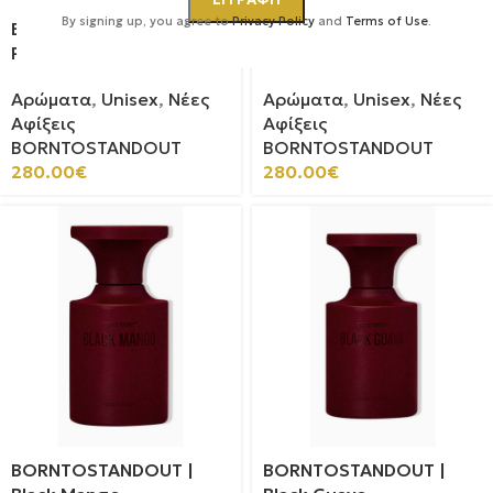
By signing up, you agree to
Privacy Policy
and
Terms of Use
.
BORNTOSTANDOUT |
BORNTOSTANDOUT |
Purple Stain
Oud Candy
Αρώματα
,
Unisex
,
Νέες
Αρώματα
,
Unisex
,
Νέες
Αφίξεις
Αφίξεις
BORNTOSTANDOUT
BORNTOSTANDOUT
280.00
€
280.00
€
BORNTOSTANDOUT |
BORNTOSTANDOUT |