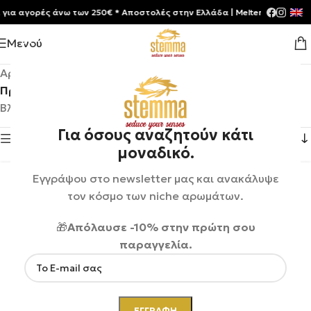
 αγορές άνω των 250€ * Aποστολές στην Ελλάδα | Meltemia Exclusive S
Μενού
Αρχική σελίδα
/
Shop
/
Προϊόντα με ετικέτα “BornToStandOut”
Βλέπετε 1–12 από 21 αποτελέσματα
Για όσους αναζητούν κάτι
Εμφάνιση πλευρικής μπάρας
μοναδικό.
Εγγράψου στο newsletter μας και ανακάλυψε
τον κόσμο των niche αρωμάτων.
🎁
Απόλαυσε -10% στην πρώτη σου
παραγγελία.