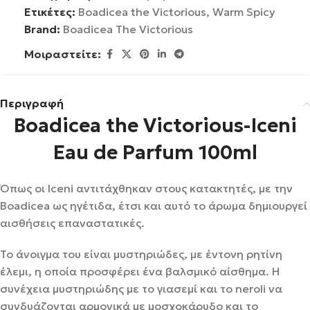
Ετικέτες:
Boadicea the Victorious
,
Warm Spicy
Brand:
Boadicea The Victorious
Μοιραστείτε:
Περιγραφή
Boadicea the Victorious-Iceni
Eau de Parfum 100ml
Όπως οι Iceni αντιτάχθηκαν στους κατακτητές, με την
Boadicea ως ηγέτιδα, έτσι και αυτό το άρωμα δημιουργεί
αισθήσεις επαναστατικές.
Το άνοιγμα του είναι μυστηριώδες, με έντονη ρητίνη
έλεμι, η οποία προσφέρει ένα βαλσμικό αίσθημα. Η
συνέχεια μυστηριώδης με το γιασεμί και το neroli να
συνδυάζονται αρμονικά με μοσχοκάρυδο και το