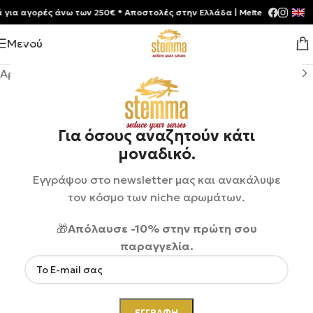
 αγορές άνω των 250€ * Aποστολές στην Ελλάδα | Meltemia Exclusive S
Μενού
Αρχική σελίδα
/
Shop
/
Αρώματα
/
Unisex
Για όσους αναζητούν κάτι
μοναδικό.
Εγγράψου στο newsletter μας και ανακάλυψε
τον κόσμο των niche αρωμάτων.
🎁
Απόλαυσε -10% στην πρώτη σου
παραγγελία.