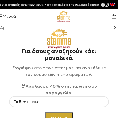
 αγορές άνω των 250€ * Aποστολές στην Ελλάδα | Meltemia Exclusive So
Μενού
Αρχική σελίδα
/
Shop
/
Αρώματα
/
Unisex
Για όσους αναζητούν κάτι
μοναδικό.
Εγγράψου στο newsletter μας και ανακάλυψε
τον κόσμο των niche αρωμάτων.
🎁
Απόλαυσε -10% στην πρώτη σου
παραγγελία.