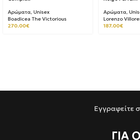
Αρώματα
,
Unisex
Αρώματα
,
Unis
Boadicea The Victorious
Lorenzo Villore
270.00
€
187.00
€
Εγγραφείτε σ
ΓΙΑ 