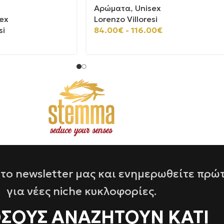
Αρώματα
,
Unisex
ex
Lorenzo Villoresi
si
84.00
€
-
116.00
€
το newsletter μας και ενημερωθείτε πρώ
για νέες niche κυκλοφορίες.
ΌΣΟΥΣ ΑΝΑΖΗΤΟΥΝ ΚΑΤΙ