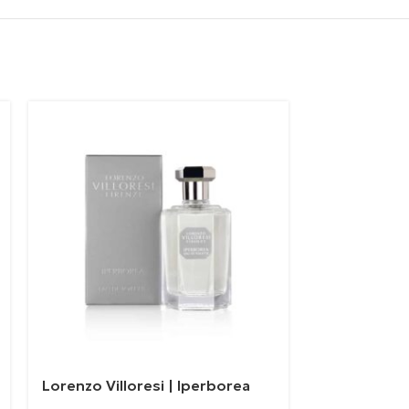
Lorenzo Villoresi | Iperborea
Xerjoff | Na