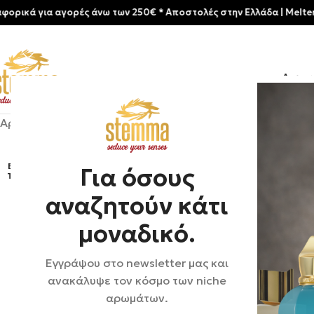
 για αγορές άνω των 250€ * Aποστολές στην Ελλάδα | Meltemia Exc
Αρχικ
Αρχική σελίδα
/
Shop
/
Αρώματα
/
Initio-Narcotic Delight
ΕΞΑΝ
Για όσους
ΤΛΉΘ
ΗΚΕ
αναζητούν κάτι
μοναδικό.
Εγγράψου στο newsletter μας και
ανακάλυψε τον κόσμο των niche
αρωμάτων.