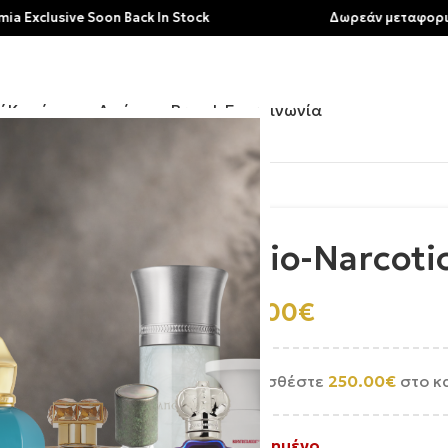
lusive Soon Back In Stock
Δωρεάν μεταφορικά για 
ή
Κατάστημα
Αρώματα
Brands
Επικοινωνία
Initio-Narcoti
255.00
€
Προσθέστε
250.00
€
στο κ
Εξαντλημένο