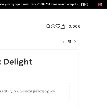
αγορές άνω των 250€ * Aποστολές στην Ελλάδα | Meltemia Exclusiv
|
0.00
€
c Delight
αλάθι για δωρεάν μεταφορικά!