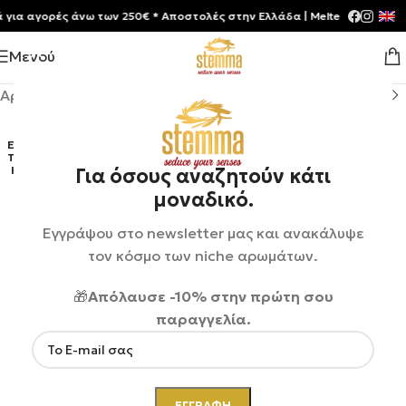
 αγορές άνω των 250€ * Aποστολές στην Ελλάδα | Meltemia Exclusive S
Μενού
Αρχική σελίδα
/
Shop
/
Αρώματα
ΕΞΑΝ
ΤΛΉΘ
ΗΚΕ
Για όσους αναζητούν κάτι
μοναδικό.
Εγγράψου στο newsletter μας και ανακάλυψε
τον κόσμο των niche αρωμάτων.
🎁
Απόλαυσε -10% στην πρώτη σου
παραγγελία.