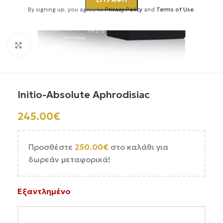
By signing up, you agree to
Privacy Policy
and
Terms of Use
.
Κάντε κλικ για μεγέθυνση
Initio-Absolute Aphrodisiac
245.00
€
Προσθέστε
250.00
€
στο καλάθι για
δωρεάν μεταφορικά!
Εξαντλημένο