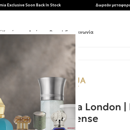
sive Soon Back In Stock
Δωρεάν μεταφορικά για α
ή
Κατάστημα
Αρώματα
Brands
Επικοινωνία
lysium Eau Intense
Roja London |
Intense