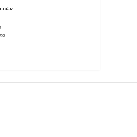
υμιών
0
τα