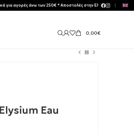
γορές άνω των 250€ * Aποστολές στην Ελλάδα | Meltemia Exclusive 
|
0.00
€
 Elysium Eau