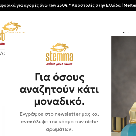
ια αγορές άνω των 250€ * Aποστολές στην Ελλάδα | Meltemia Exclu
Αρχικ
Αρχική σελίδα
/
Shop
/
Αρώματα
/
Ανδρικά
/
Roja London | E
Για όσους
αναζητούν κάτι
μοναδικό.
Εγγράψου στο newsletter μας και
ανακάλυψε τον κόσμο των niche
αρωμάτων.