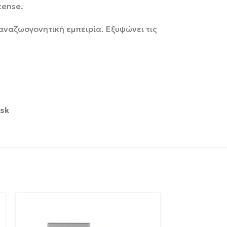
tense.
αναζωογονητική εμπειρία. Εξυψώνει τις
usk