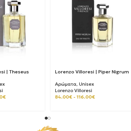
esi | Theseus
Lorenzo Villoresi | Piper Nigrum
ex
Αρώματα
,
Unisex
si
Lorenzo Villoresi
0
€
84.00
€
-
116.00
€