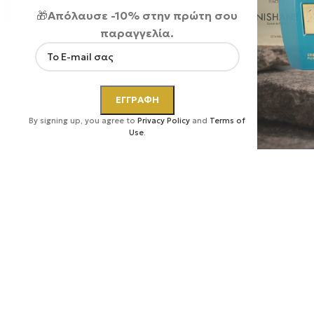
🎁
Απόλαυσε -10% στην πρώτη σου
παραγγελία.
Κάντε κλικ για μεγέθυνση
By signing up, you agree to
Privacy Policy
and
Terms of
Use
.