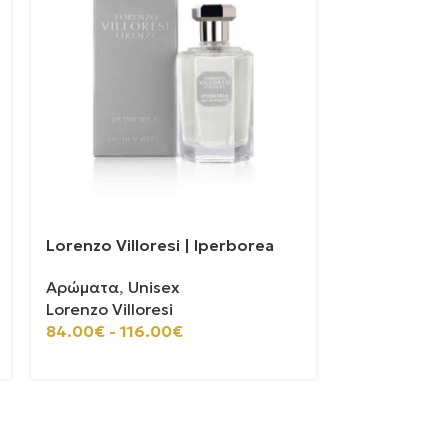
Lorenzo Villoresi | Iperborea
Lorenzo Vill
Αρώματα
,
Unisex
Αρώματα
,
U
Lorenzo Villoresi
Lorenzo Vill
84.00
€
-
116.00
€
84.00
€
-
11