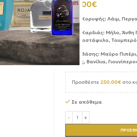
350.00
€
Νότες Κορυφής: Λάιμ, Περγ
Νότες Καρδιάς: Μήλο, Άνθη 
Φραγκοστάφυλο, Τουμπερό
Νότες Βάσης: Μαύρο Πιπέρι,
Κέδρος, Βανίλια, Γιουνίπερο
Προσθέστε
250.00
€
στο κ
Σε απόθεμα
ΠΡΟΣΘΉ