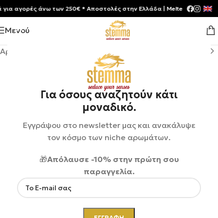
αγορές άνω των 250€ * Aποστολές στην Ελλάδα | Meltemia Exclusive So
Μενού
Αρχική σελίδα
/
Shop
/
Αρώματα
/
Ανδρικά
Για όσους αναζητούν κάτι
μοναδικό.
Εγγράψου στο newsletter μας και ανακάλυψε
τον κόσμο των niche αρωμάτων.
🎁
Απόλαυσε -10% στην πρώτη σου
παραγγελία.