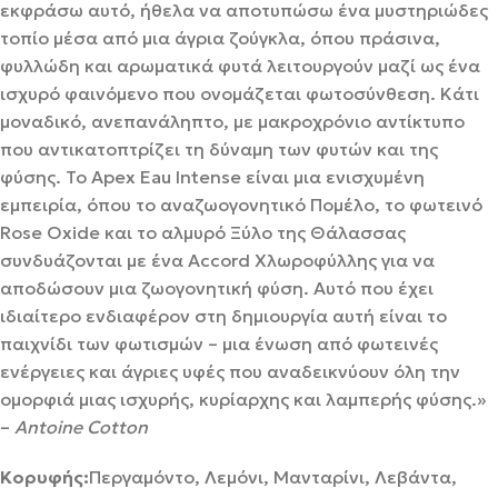
εκφράσω αυτό, ήθελα να αποτυπώσω ένα μυστηριώδες
τοπίο μέσα από μια άγρια ζούγκλα, όπου πράσινα,
φυλλώδη και αρωματικά φυτά λειτουργούν μαζί ως ένα
ισχυρό φαινόμενο που ονομάζεται φωτοσύνθεση. Κάτι
μοναδικό, ανεπανάληπτο, με μακροχρόνιο αντίκτυπο
που αντικατοπτρίζει τη δύναμη των φυτών και της
φύσης. Το Apex Eau Intense είναι μια ενισχυμένη
εμπειρία, όπου το αναζωογονητικό Πομέλο, το φωτεινό
Rose Oxide και το αλμυρό Ξύλο της Θάλασσας
συνδυάζονται με ένα Accord Χλωροφύλλης για να
αποδώσουν μια ζωογονητική φύση. Αυτό που έχει
ιδιαίτερο ενδιαφέρον στη δημιουργία αυτή είναι το
παιχνίδι των φωτισμών – μια ένωση από φωτεινές
ενέργειες και άγριες υφές που αναδεικνύουν όλη την
ομορφιά μιας ισχυρής, κυρίαρχης και λαμπερής φύσης.»
–
Antoine Cotton
Κορυφής:
Περγαμόντο, Λεμόνι, Μανταρίνι, Λεβάντα,