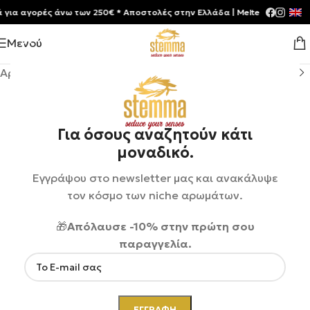
 αγορές άνω των 250€ * Aποστολές στην Ελλάδα | Meltemia Exclusive S
Μενού
Αρχική σελίδα
/
Shop
/
Αρώματα
/
Ανδρικά
Για όσους αναζητούν κάτι
μοναδικό.
Εγγράψου στο newsletter μας και ανακάλυψε
τον κόσμο των niche αρωμάτων.
🎁
Απόλαυσε -10% στην πρώτη σου
παραγγελία.