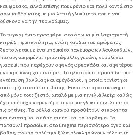
και φρέσκο, αλλά επίσης πουδρένιο και πολύ κοντά στο
άρωμα δέρματος με μια λεπτή γλυκύτητα που είναι
δύσκολο να την περιγράψεις.
Το περγαμόντο προσφέρει στο άρωμα μία λαχταριστή
κιτρώδη φωτεινότητα, ενώ η καρδιά του αρώματος
ζεσταίνεται με ένα μπουκέτο πανέμορφων λουλουδιών,
πιο συγκεκριμένα, τριαντάφυλλο, γεράνι, νερολί και
γιασεμί, που παρέχουν αφενός φρεσκάδα και αφετέρου
ένα κρεμώδη χαρακτήρα . Το ηλιοτρόπιο προσδίδει μια
εντύπωση βανίλιας και αμύγδαλου, η οποία τονίστηκε
από τη ζεστασιά της βάσης. Είναι ένα αριστούργημα
από μόνο του: ζεστό, απαλό με μια πινελιά λικέρ καθώς
έχει υπέροχα καρυκεύματα και μια γλυκιά πινελιά από
τις ρητίνες. Τα φύλλα καπνού προσθέτουν στυφότητα
και ένταση και από το πιπέρι και το κάρδαμο. Το
πατσουλί προσδίδει στο Enigma περισσότερο όγκο και
βάθος, ενώ τα πολύτιμα ξύλα ολοκληρώνουν τέλεια τη