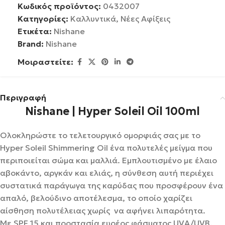
Κωδικός προϊόντος:
0432007
Κατηγορίες:
Καλλυντικά
,
Νέες Αφίξεις
Ετικέτα:
Nishane
Brand:
Nishane
Μοιραστείτε:
Περιγραφή
Nishane | Hyper Soleil Oil 100ml
Ολοκληρώστε το τελετουργικό ομορφιάς σας με το
Hyper Soleil Shimmering Oil
ένα πολυτελές μείγμα που
περιποιείται σώμα και μαλλιά. Εμπλουτισμένο με έλαιο
αβοκάντο, αργκάν και ελιάς, η σύνθεση αυτή περιέχει
συστατικά παράγωγα της καρύδας που προσφέρουν ένα
απαλό, βελούδινο αποτέλεσμα, το οποίο χαρίζει
αίσθηση πολυτέλειας χωρίς να αφήνει λιπαρότητα.
Με SPF 15 και προστασία ευρέος φάσματος UVA/UVB,