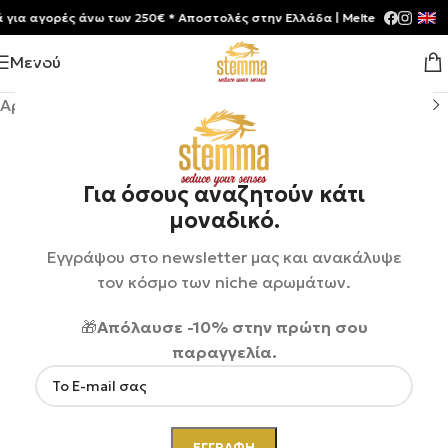
αγορές άνω των 250€ * Aποστολές στην Ελλάδα | Meltemia Exclusive So
Μενού
Αρχική σελίδα
/
Shop
/
Καλλυντικά
Για όσους αναζητούν κάτι
μοναδικό.
Εγγράψου στο newsletter μας και ανακάλυψε
τον κόσμο των niche αρωμάτων.
🎁
Απόλαυσε -10% στην πρώτη σου
παραγγελία.