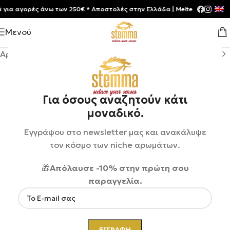
 αγορές άνω των 250€ * Aποστολές στην Ελλάδα | Meltemia Exclusive S
Μενού
Αρχική σελίδα
/
Shop
/
Καλλυντικά
Για όσους αναζητούν κάτι
μοναδικό.
Εγγράψου στο newsletter μας και ανακάλυψε
τον κόσμο των niche αρωμάτων.
🎁
Απόλαυσε -10% στην πρώτη σου
παραγγελία.