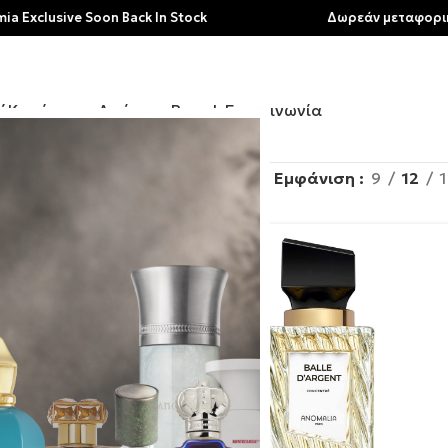
 Soon Back In Stock
Δωρεάν μεταφορικά για αγορέ
ή
Κατάστημα
Αρώματα
Brands
Επικοινωνία
hop
Εμφάνιση
9
12