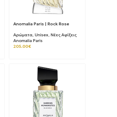
Anomalia Paris | Rock Rose
Αρώματα
,
Unisex
,
Νέες Αφίξεις
Anomalia Paris
205.00
€