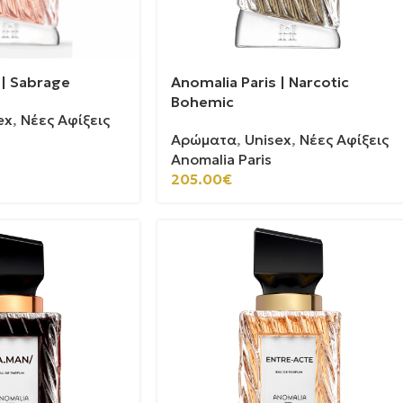
 | Sabrage
Anomalia Paris | Narcotic
Bohemic
ex
,
Νέες Αφίξεις
Αρώματα
,
Unisex
,
Νέες Αφίξεις
Anomalia Paris
205.00
€