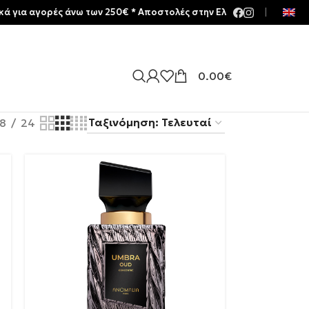
ς άνω των 250€ * Aποστολές στην Ελλάδα | Meltemia Exclusive Soo
|
0.00
€
18
24