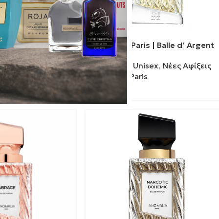
s | Samum
Anomalia Paris | Balle d’ Argent
ex
Αρώματα
,
Unisex
,
Νέες Αφίξεις
Anomalia Paris
205.00
€