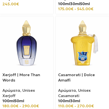
100ml
30ml
50ml
245.00
€
175.00
€
-
545.00
€
Xerjoff | More Than
Casamorati | Dolce
Words
Amalfi
Αρώματα
,
Unisex
Αρώματα
,
Unisex
Xerjoff
Casamorati
100ml
50ml
100ml
30ml
180.00
€
-
290.00
€
110.00
€
-
270.00
€