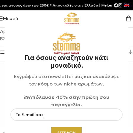
 αγορές άνω των 250€ * Aποστολές στην Ελλάδα | Meltemia Exclusive So
Μενού
Αρχική σελίδα
/
Shop
/
Αρώματα
/
Unisex
/
Σελίδα 59
Βλέπετε 697–708 από 709 αποτελέσματα
Εμφάνιση πλευρικής μπάρας
Για όσους αναζητούν κάτι
μοναδικό.
Εγγράψου στο newsletter μας και ανακάλυψε
τον κόσμο των niche αρωμάτων.
🎁
Απόλαυσε -10% στην πρώτη σου
παραγγελία.