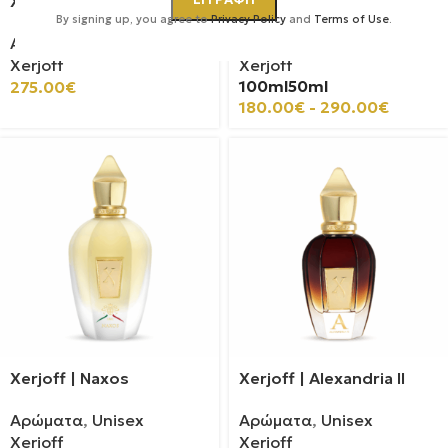
Xerjoff | Al Khatt
Xerjoff | 40 Knots
By signing up, you agree to
Privacy Policy
and
Terms of Use
.
Αρώματα
,
Unisex
Αρώματα
,
Unisex
Xerjoff
Xerjoff
100ml
50ml
275.00
€
180.00
€
-
290.00
€
Xerjoff | Naxos
Xerjoff | Alexandria II
Αρώματα
,
Unisex
Αρώματα
,
Unisex
Xerjoff
Xerjoff