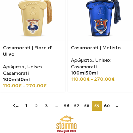
Casamorati | Fiore d’
Casamorati | Mefisto
Ulivo
Αρώματα
,
Unisex
Αρώματα
,
Unisex
Casamorati
100ml
30ml
Casamorati
110.00
€
-
270.00
€
100ml
30ml
110.00
€
-
270.00
€
←
1
2
3
...
56
57
58
59
60
→