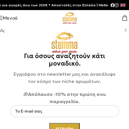
 αγορές άνω των 250€ * Aποστολές στην Ελλάδα | Meltemia Exclusive S
Μενού
Αρχική σελίδα
/
Shop
/
Αρώματα
/
Unisex
Για όσους αναζητούν κάτι
μοναδικό.
Εγγράψου στο newsletter μας και ανακάλυψε
τον κόσμο των niche αρωμάτων.
🎁
Απόλαυσε -10% στην πρώτη σου
παραγγελία.