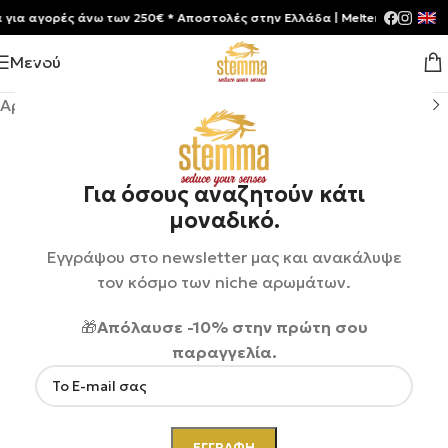
 αγορές άνω των 250€ * Aποστολές στην Ελλάδα | Meltemia Exclusive S
Μενού
Αρχική σελίδα
/
Shop
/
Αρώματα
/
Unisex
Για όσους αναζητούν κάτι
μοναδικό.
Εγγράψου στο newsletter μας και ανακάλυψε
τον κόσμο των niche αρωμάτων.
🎁
Απόλαυσε -10% στην πρώτη σου
παραγγελία.