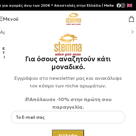
 αγορές άνω των 250€ * Aποστολές στην Ελλάδα | Meltemia Exclusive S
Μενού
Αρχική σελίδα
/
Shop
/
Αρώματα
/
Unisex
ΕΞΑΝ
ΤΛΉΘ
ΗΚΕ
Για όσους αναζητούν κάτι
μοναδικό.
Εγγράψου στο newsletter μας και ανακάλυψε
τον κόσμο των niche αρωμάτων.
🎁
Απόλαυσε -10% στην πρώτη σου
παραγγελία.