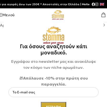
 αγορές άνω των 250€ * Aποστολές στην Ελλάδα | Meltemia Exclusive S
Μενού
Αρχική σελίδα
/
Shop
/
Αρώματα
/
Unisex
Για όσους αναζητούν κάτι
μοναδικό.
Εγγράψου στο newsletter μας και ανακάλυψε
τον κόσμο των niche αρωμάτων.
🎁
Απόλαυσε -10% στην πρώτη σου
παραγγελία.